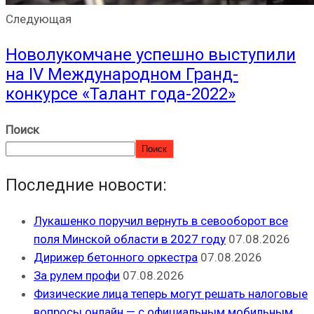
Следующая
Новолукомчане успешно выступили
на IV Международном Гранд-
конкурсе «Талант года-2022»
Поиск
Поиск
Последние новости:
Лукашенко поручил вернуть в севооборот все
поля Минской области в 2027 году
07.08.2026
Дирижер бетонного оркестра
07.08.2026
За рулем профи
07.08.2026
Физические лица теперь могут решать налоговые
вопросы онлайн — с официальным мобильным