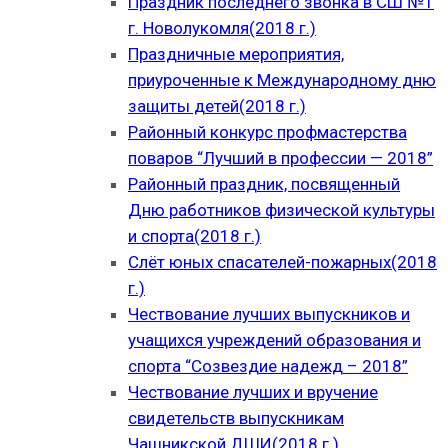
Праздник последнего звонка в СШ №1
г. Новолукомля(2018 г.)
Праздничные мероприятия,
приуроченные к Международному дню
защиты детей(2018 г.)
Районный конкурс профмастерства
поваров “Лучший в профессии — 2018”
Районный праздник, посвященный
Дню работников физической культуры
и спорта(2018 г.)
Слёт юных спасателей-пожарных(2018
г.)
Чествование лучших выпускников и
учащихся учреждений образования и
спорта “Созвездие надежд – 2018”
Чествование лучших и вручение
свидетельств выпускникам
Чашникской ДШИ(2018 г.)