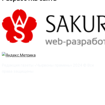
Редакция газеты «Чырвоны прамень» 2024 © Все
права защищены