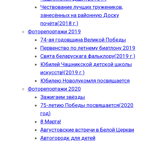
Чествование лучших тружеников,
занесённых на районную Доску
почёта(2018 г.)
Фоторепортажи 2019
74-ая годовщина Великой Победы
Первенство по летнему биатлону 2019
Свята беларускага фальклору(2019 г.)
Юбилей Чашникской детской школы
искусств!(2019 г.)
Юбилею Новолукомля посвящается
Фоторепортажи 2020
Зажигаем звёзды
75-летию Победы посвящается(2020
год)
8 Марта!
Августовские встречи в Белой Церкви
Автогородк для детей