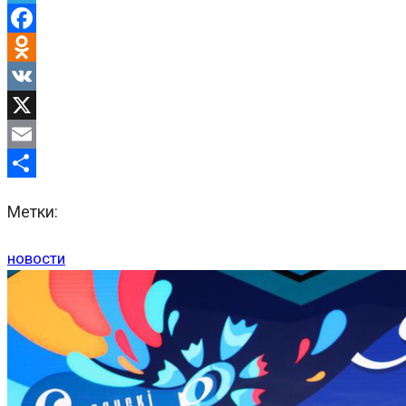
Telegram
Facebook
Odnoklassniki
VK
X
Email
Отправить
Метки:
новости