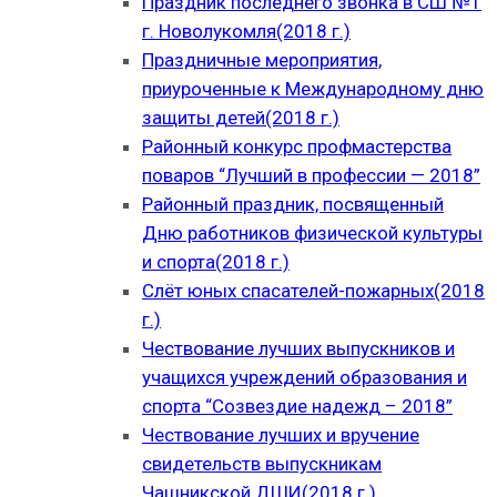
Праздник последнего звонка в СШ №1
г. Новолукомля(2018 г.)
Праздничные мероприятия,
приуроченные к Международному дню
защиты детей(2018 г.)
Районный конкурс профмастерства
поваров “Лучший в профессии — 2018”
Районный праздник, посвященный
Дню работников физической культуры
и спорта(2018 г.)
Слёт юных спасателей-пожарных(2018
г.)
Чествование лучших выпускников и
учащихся учреждений образования и
спорта “Созвездие надежд – 2018”
Чествование лучших и вручение
свидетельств выпускникам
Чашникской ДШИ(2018 г.)