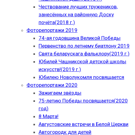
Чествование лучших тружеников,
занесённых на районную Доску
почёта(2018 г.)
Фоторепортажи 2019
74-ая годовщина Великой Победы
Первенство по летнему биатлону 2019
Свята беларускага фальклору(2019 г.)
Юбилей Чашникской детской школы
искусств!(2019 г.)
Юбилею Новолукомля посвящается
Фоторепортажи 2020
Зажигаем звёзды
75-летию Победы посвящается(2020
год)
8 Марта!
Августовские встречи в Белой Церкви
Автогородк для детей