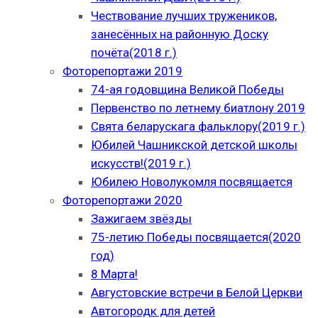
Чествование лучших тружеников,
занесённых на районную Доску
почёта(2018 г.)
Фоторепортажи 2019
74-ая годовщина Великой Победы
Первенство по летнему биатлону 2019
Свята беларускага фальклору(2019 г.)
Юбилей Чашникской детской школы
искусств!(2019 г.)
Юбилею Новолукомля посвящается
Фоторепортажи 2020
Зажигаем звёзды
75-летию Победы посвящается(2020
год)
8 Марта!
Августовские встречи в Белой Церкви
Автогородк для детей