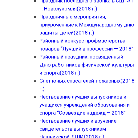
Праздник последнего звонка в СШ №1
г. Новолукомля(2018 г.)
Праздничные мероприятия,
приуроченные к Международному дню
защиты детей(2018 г.)
Районный конкурс профмастерства
поваров “Лучший в профессии — 2018”
Районный праздник, посвященный
Дню работников физической культуры
и спорта(2018 г.)
Слёт юных спасателей-пожарных(2018
г.)
Чествование лучших выпускников и
учащихся учреждений образования и
спорта “Созвездие надежд – 2018”
Чествование лучших и вручение
свидетельств выпускникам
Чашникской ДШИ(2018 г.)