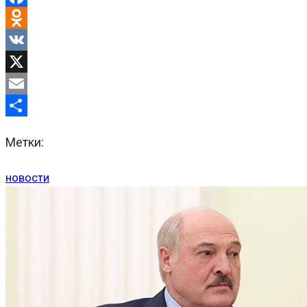
Facebook
Odnoklassniki
VK
X
Email
Отправить
Метки:
новости