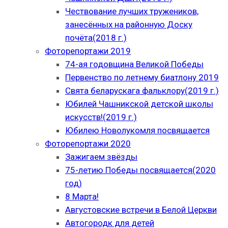
Чествование лучших тружеников,
занесённых на районную Доску
почёта(2018 г.)
Фоторепортажи 2019
74-ая годовщина Великой Победы
Первенство по летнему биатлону 2019
Свята беларускага фальклору(2019 г.)
Юбилей Чашникской детской школы
искусств!(2019 г.)
Юбилею Новолукомля посвящается
Фоторепортажи 2020
Зажигаем звёзды
75-летию Победы посвящается(2020
год)
8 Марта!
Августовские встречи в Белой Церкви
Автогородк для детей