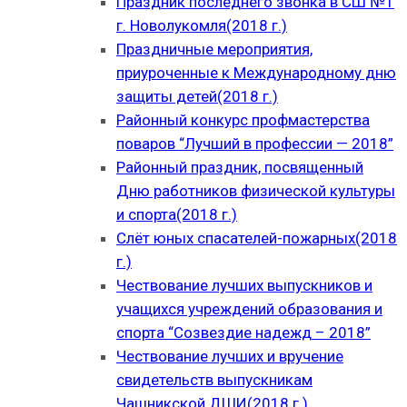
Праздник последнего звонка в СШ №1
г. Новолукомля(2018 г.)
Праздничные мероприятия,
приуроченные к Международному дню
защиты детей(2018 г.)
Районный конкурс профмастерства
поваров “Лучший в профессии — 2018”
Районный праздник, посвященный
Дню работников физической культуры
и спорта(2018 г.)
Слёт юных спасателей-пожарных(2018
г.)
Чествование лучших выпускников и
учащихся учреждений образования и
спорта “Созвездие надежд – 2018”
Чествование лучших и вручение
свидетельств выпускникам
Чашникской ДШИ(2018 г.)