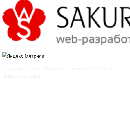
Редакция газеты «Чырвоны прамень» 2024 © Все
права защищены