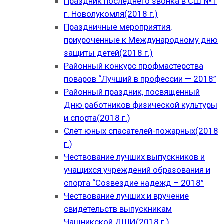
Праздник последнего звонка в СШ №1
г. Новолукомля(2018 г.)
Праздничные мероприятия,
приуроченные к Международному дню
защиты детей(2018 г.)
Районный конкурс профмастерства
поваров “Лучший в профессии — 2018”
Районный праздник, посвященный
Дню работников физической культуры
и спорта(2018 г.)
Слёт юных спасателей-пожарных(2018
г.)
Чествование лучших выпускников и
учащихся учреждений образования и
спорта “Созвездие надежд – 2018”
Чествование лучших и вручение
свидетельств выпускникам
Чашникской ДШИ(2018 г.)