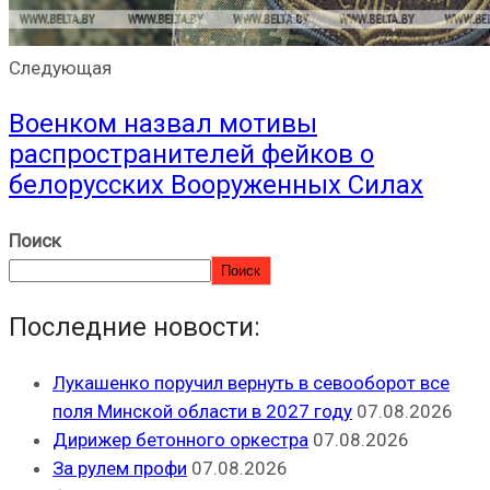
Следующая
Военком назвал мотивы
распространителей фейков о
белорусских Вооруженных Силах
Поиск
Поиск
Последние новости:
Лукашенко поручил вернуть в севооборот все
поля Минской области в 2027 году
07.08.2026
Дирижер бетонного оркестра
07.08.2026
За рулем профи
07.08.2026