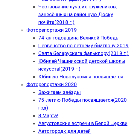
Чествование лучших тружеников,
занесённых на районную Доску
почёта(2018 г.)
Фоторепортажи 2019
74-ая годовщина Великой Победы
Первенство по летнему биатлону 2019
Свята беларускага фальклору(2019 г.)
Юбилей Чашникской детской школы
искусств!(2019 г.)
Юбилею Новолукомля посвящается
Фоторепортажи 2020
Зажигаем звёзды
75-летию Победы посвящается(2020
год)
8 Марта!
Августовские встречи в Белой Церкви
Автогородк для детей