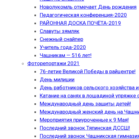
Новолукомль отмечает День рождения
Педагогическая конференция-2020
РАЙОННАЯ ДОСКА ПОЧЁТА-2019
Славуты зямляк
Снежный снайпер
Учитель года-2020
Чашникам — 516 лет!
Фоторепортажи 2021
76-летие Великой Победы в райцентре!
День милиции
День работников сельского хозяйства
Катание на санях в лошадиной упряжке 
Международный день защиты детей!
Международный женский день на Чашн
Мероприятия приуроченные к 9 Мая!
Последний звонок Тяпинская ДССШ!
Последний звонок Чашникская гимназия