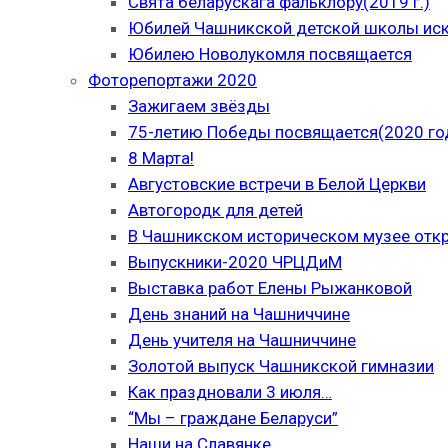
Свята беларускага фальклору(2019 г.)
Юбилей Чашникской детской школы иску
Юбилею Новолукомля посвящается
Фоторепортажи 2020
Зажигаем звёзды
75-летию Победы посвящается(2020 го
8 Марта!
Августовские встречи в Белой Церкви
Автогородк для детей
В Чашникском историческом музее отк
Выпускники-2020 ЧРЦДиМ
Выставка работ Елены Рыжанковой
День знаний на Чашниччине
День учителя на Чашниччине
Золотой выпуск Чашникской гимназии
Как праздновали 3 июля…
“Мы – граждане Беларуси”
Наши на Славянке