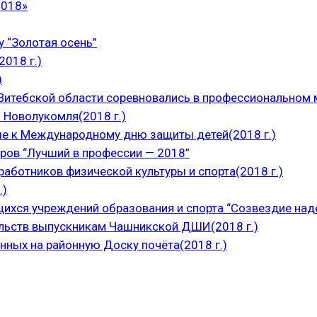
2018»
 “Золотая осень”
018 г.)
)
итебской области соревновались в профессиональном м
 Новолукомля(2018 г.)
е к Международному дню защиты детей(2018 г.)
ров “Лучший в профессии — 2018”
аботников физической культуры и спорта(2018 г.)
.)
щихся учреждений образования и спорта “Созвездие над
ельств выпускникам Чашникской ДШИ(2018 г.)
нных на районную Доску почёта(2018 г.)