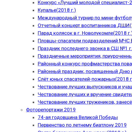
Конкурс «Лучший молодой специалист-
Купалье(2018 г.)
Международный турнир по мини-футболу
Отчетный концерт воспитанников ДШИ(2
Парад колясок в г. Новолукомле(2018 г.
Пловцы-спасатели подразделений МЧС В
Праздник последнего звонка в СШ №1 г.
Праздничные мероприятия, приуроченны
Районный конкурс профмастерства пова
Районный праздник, посвященный Дню р
Слёт юных спасателей-пожарных(2018 г
Чествование лучших выпускников и уча
Чествование лучших и вручение свидет
Чествование лучших тружеников, занесё
Фоторепортажи 2019
74-ая годовщина Великой Победы
Первенство по летнему биатлону 2019