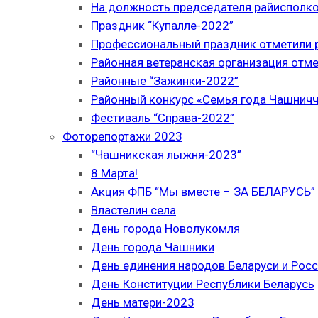
На должность председателя райисполк
Праздник “Купалле-2022”
Профессиональный праздник отметили р
Районная ветеранская организация отме
Районные “Зажинки-2022”
Районный конкурс «Семья года Чашнич
Фестиваль “Справа-2022”
Фоторепортажи 2023
“Чашникская лыжня-2023”
8 Марта!
Акция ФПБ “Мы вместе – ЗА БЕЛАРУСЬ”
Властелин села
День города Новолукомля
День города Чашники
День единения народов Беларуси и Рос
День Конституции Республики Беларусь
День матери-2023