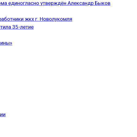
ома единогласно утверждён Александр Быков
аботники жкх г. Новолукомля
тила 35-летие
чины»
сии