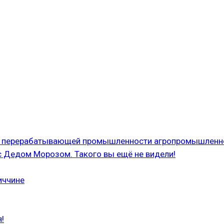
 и перерабатывающей промышленности агропромышленн
с Дедом Морозом. Такого вы ещё не видели!
иччине
!