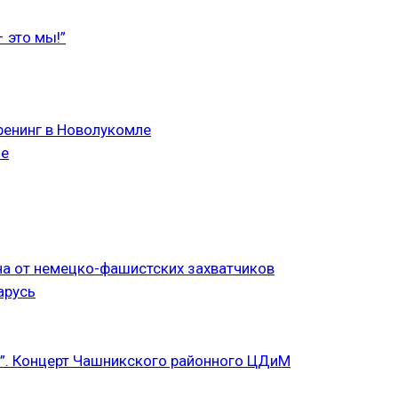
 это мы!”
ренинг в Новолукомле
ле
а от немецко-фашистских захватчиков
арусь
”. Концерт Чашникского районного ЦДиМ