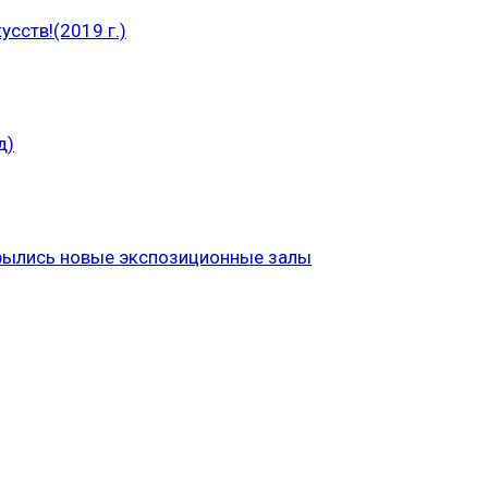
сств!(2019 г.)
д)
рылись новые экспозиционные залы