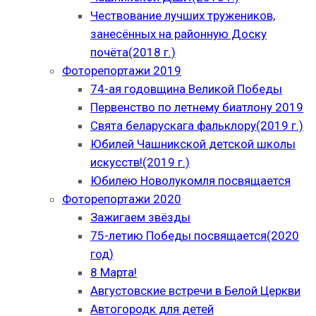
Чествование лучших тружеников,
занесённых на районную Доску
почёта(2018 г.)
Фоторепортажи 2019
74-ая годовщина Великой Победы
Первенство по летнему биатлону 2019
Свята беларускага фальклору(2019 г.)
Юбилей Чашникской детской школы
искусств!(2019 г.)
Юбилею Новолукомля посвящается
Фоторепортажи 2020
Зажигаем звёзды
75-летию Победы посвящается(2020
год)
8 Марта!
Августовские встречи в Белой Церкви
Автогородк для детей