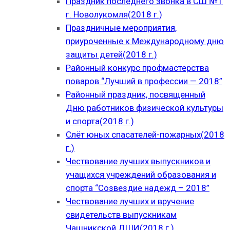
Праздник последнего звонка в СШ №1
г. Новолукомля(2018 г.)
Праздничные мероприятия,
приуроченные к Международному дню
защиты детей(2018 г.)
Районный конкурс профмастерства
поваров “Лучший в профессии — 2018”
Районный праздник, посвященный
Дню работников физической культуры
и спорта(2018 г.)
Слёт юных спасателей-пожарных(2018
г.)
Чествование лучших выпускников и
учащихся учреждений образования и
спорта “Созвездие надежд – 2018”
Чествование лучших и вручение
свидетельств выпускникам
Чашникской ДШИ(2018 г.)