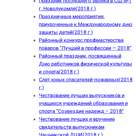
Праздник последнего звонка в СШ №1
г. Новолукомля(2018 г.)
Праздничные мероприятия,
приуроченные к Международному дню
защиты детей(2018 г.)
Районный конкурс профмастерства
поваров “Лучший в профессии — 2018”
Районный праздник, посвященный
Дню работников физической культуры
и спорта(2018 г.)
Слёт юных спасателей-пожарных(2018
г.)
Чествование лучших выпускников и
учащихся учреждений образования и
спорта “Созвездие надежд – 2018”
Чествование лучших и вручение
свидетельств выпускникам
Чашникской ДШИ(2018 г.)