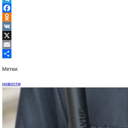
Telegram
Facebook
Odnoklassniki
VK
X
Email
Отправить
Метки:
новости