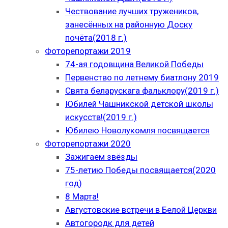
Чествование лучших тружеников,
занесённых на районную Доску
почёта(2018 г.)
Фоторепортажи 2019
74-ая годовщина Великой Победы
Первенство по летнему биатлону 2019
Свята беларускага фальклору(2019 г.)
Юбилей Чашникской детской школы
искусств!(2019 г.)
Юбилею Новолукомля посвящается
Фоторепортажи 2020
Зажигаем звёзды
75-летию Победы посвящается(2020
год)
8 Марта!
Августовские встречи в Белой Церкви
Автогородк для детей