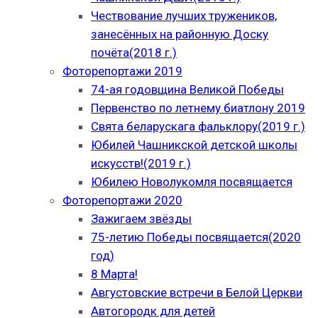
Чествование лучших тружеников,
занесённых на районную Доску
почёта(2018 г.)
Фоторепортажи 2019
74-ая годовщина Великой Победы
Первенство по летнему биатлону 2019
Свята беларускага фальклору(2019 г.)
Юбилей Чашникской детской школы
искусств!(2019 г.)
Юбилею Новолукомля посвящается
Фоторепортажи 2020
Зажигаем звёзды
75-летию Победы посвящается(2020
год)
8 Марта!
Августовские встречи в Белой Церкви
Автогородк для детей