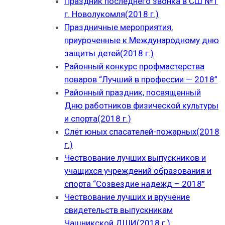
Праздник последнего звонка в СШ №1
г. Новолукомля(2018 г.)
Праздничные мероприятия,
приуроченные к Международному дню
защиты детей(2018 г.)
Районный конкурс профмастерства
поваров “Лучший в профессии — 2018”
Районный праздник, посвященный
Дню работников физической культуры
и спорта(2018 г.)
Слёт юных спасателей-пожарных(2018
г.)
Чествование лучших выпускников и
учащихся учреждений образования и
спорта “Созвездие надежд – 2018”
Чествование лучших и вручение
свидетельств выпускникам
Чашникской ДШИ(2018 г.)