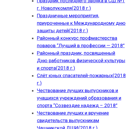
Праздник последнего звонка в СШ №1
г. Новолукомля(2018 г.)
Праздничные мероприятия,
приуроченные к Международному дню
защиты детей(2018 г.)
Районный конкурс профмастерства
поваров “Лучший в профессии — 2018”
Районный праздник, посвященный
Дню работников физической культуры
и спорта(2018 г.)
Слёт юных спасателей-пожарных(2018
г.)
Чествование лучших выпускников и
учащихся учреждений образования и
спорта “Созвездие надежд – 2018”
Чествование лучших и вручение
свидетельств выпускникам
Чашникской ДШИ(2018 г.)