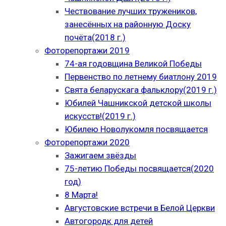
Чествование лучших тружеников,
занесённых на районную Доску
почёта(2018 г.)
Фоторепортажи 2019
74-ая годовщина Великой Победы
Первенство по летнему биатлону 2019
Свята беларускага фальклору(2019 г.)
Юбилей Чашникской детской школы
искусств!(2019 г.)
Юбилею Новолукомля посвящается
Фоторепортажи 2020
Зажигаем звёзды
75-летию Победы посвящается(2020
год)
8 Марта!
Августовские встречи в Белой Церкви
Автогородк для детей