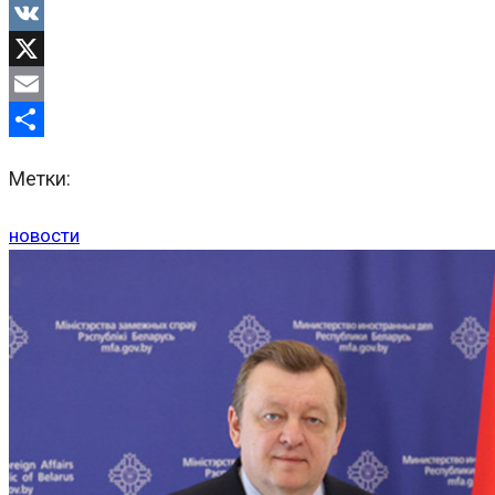
Odnoklassniki
VK
X
Email
Отправить
Метки:
новости