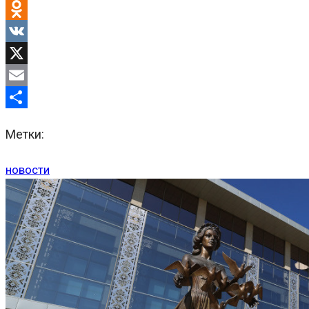
Facebook
Odnoklassniki
VK
X
Email
Отправить
Метки:
новости