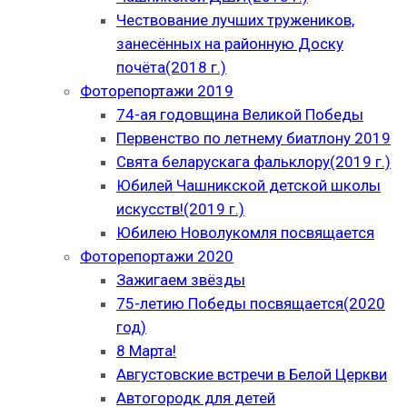
Чествование лучших тружеников,
занесённых на районную Доску
почёта(2018 г.)
Фоторепортажи 2019
74-ая годовщина Великой Победы
Первенство по летнему биатлону 2019
Свята беларускага фальклору(2019 г.)
Юбилей Чашникской детской школы
искусств!(2019 г.)
Юбилею Новолукомля посвящается
Фоторепортажи 2020
Зажигаем звёзды
75-летию Победы посвящается(2020
год)
8 Марта!
Августовские встречи в Белой Церкви
Автогородк для детей