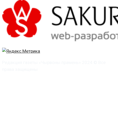
Редакция газеты «Чырвоны прамень» 2024 © Все
права защищены