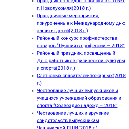
Праздник последнего звонка в СШ №1
г. Новолукомля(2018 г.)
Праздничные мероприятия,
приуроченные к Международному дню
защиты детей(2018 г.)
Районный конкурс профмастерства
поваров “Лучший в профессии — 2018”
Районный праздник, посвященный
Дню работников физической культуры
и спорта(2018 г.)
Слёт юных спасателей-пожарных(2018
г.)
Чествование лучших выпускников и
учащихся учреждений образования и
спорта “Созвездие надежд – 2018”
Чествование лучших и вручение
свидетельств выпускникам
Чашникской ДШИ(2018 г.)