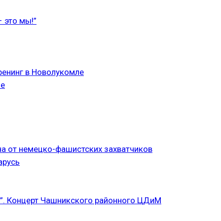
 это мы!”
ренинг в Новолукомле
ле
а от немецко-фашистских захватчиков
арусь
”. Концерт Чашникского районного ЦДиМ