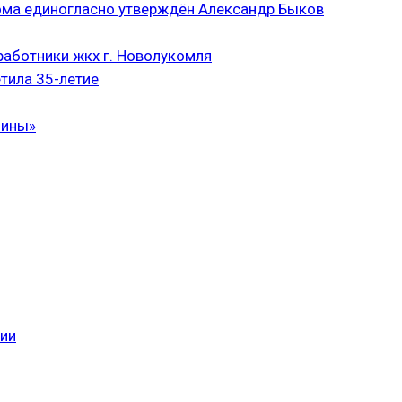
ома единогласно утверждён Александр Быков
аботники жкх г. Новолукомля
тила 35-летие
чины»
сии