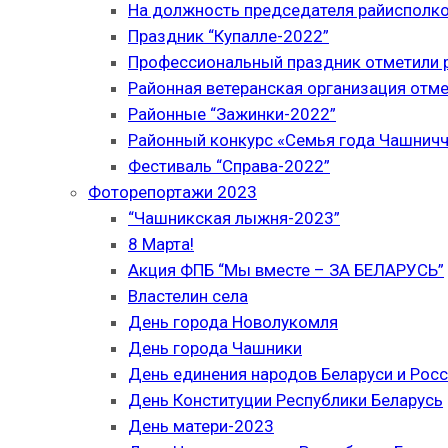
На должность председателя райисполк
Праздник “Купалле-2022”
Профессиональный праздник отметили р
Районная ветеранская организация отме
Районные “Зажинки-2022”
Районный конкурс «Семья года Чашнич
Фестиваль “Справа-2022”
Фоторепортажи 2023
“Чашникская лыжня-2023”
8 Марта!
Акция ФПБ “Мы вместе – ЗА БЕЛАРУСЬ”
Властелин села
День города Новолукомля
День города Чашники
День единения народов Беларуси и Рос
День Конституции Республики Беларусь
День матери-2023