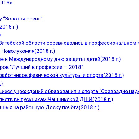
2018»
 “Золотая осень”
018 г.)
)
итебской области соревновались в профессиональном м
 Новолукомля(2018 г.)
е к Международному дню защиты детей(2018 г.)
ров “Лучший в профессии — 2018”
аботников физической культуры и спорта(2018 г.)
.)
щихся учреждений образования и спорта “Созвездие над
ельств выпускникам Чашникской ДШИ(2018 г.)
нных на районную Доску почёта(2018 г.)