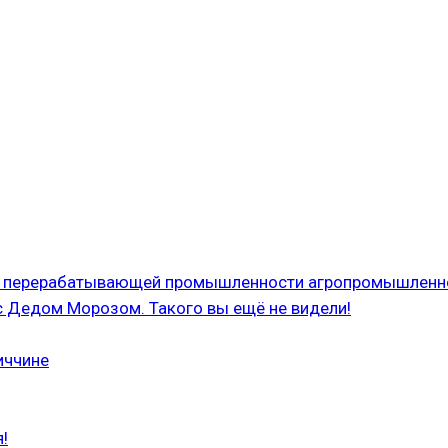
 и перерабатывающей промышленности агропромышленн
с Дедом Морозом. Такого вы ещё не видели!
иччине
!