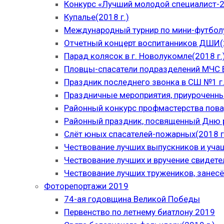
Конкурс «Лучший молодой специалист-
Купалье(2018 г.)
Международный турнир по мини-футболу
Отчетный концерт воспитанников ДШИ(2
Парад колясок в г. Новолукомле(2018 г.
Пловцы-спасатели подразделений МЧС В
Праздник последнего звонка в СШ №1 г.
Праздничные мероприятия, приуроченны
Районный конкурс профмастерства пова
Районный праздник, посвященный Дню р
Слёт юных спасателей-пожарных(2018 г
Чествование лучших выпускников и уча
Чествование лучших и вручение свидет
Чествование лучших тружеников, занесё
Фоторепортажи 2019
74-ая годовщина Великой Победы
Первенство по летнему биатлону 2019