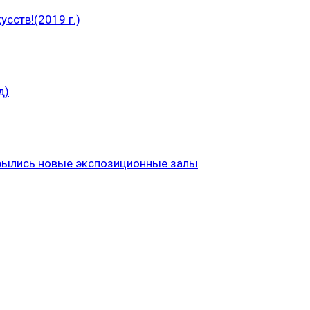
сств!(2019 г.)
д)
рылись новые экспозиционные залы