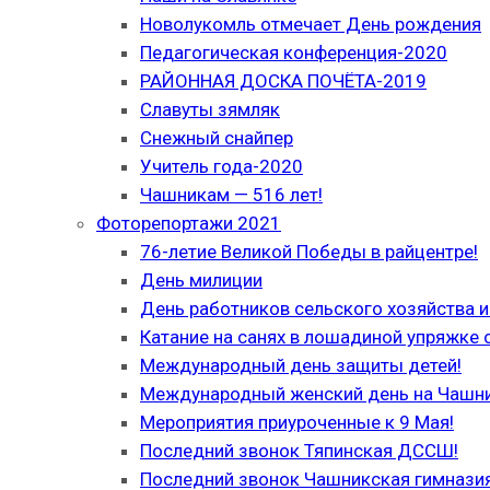
Новолукомль отмечает День рождения
Педагогическая конференция-2020
РАЙОННАЯ ДОСКА ПОЧЁТА-2019
Славуты зямляк
Снежный снайпер
Учитель года-2020
Чашникам — 516 лет!
Фоторепортажи 2021
76-летие Великой Победы в райцентре!
День милиции
День работников сельского хозяйства
Катание на санях в лошадиной упряжке 
Международный день защиты детей!
Международный женский день на Чашн
Мероприятия приуроченные к 9 Мая!
Последний звонок Тяпинская ДССШ!
Последний звонок Чашникская гимназия