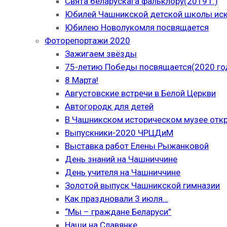
Свята беларускага фальклору(2019 г.)
Юбилей Чашникской детской школы иску
Юбилею Новолукомля посвящается
Фоторепортажи 2020
Зажигаем звёзды
75-летию Победы посвящается(2020 го
8 Марта!
Августовские встречи в Белой Церкви
Автогородк для детей
В Чашникском историческом музее отк
Выпускники-2020 ЧРЦДиМ
Выставка работ Елены Рыжанковой
День знаний на Чашниччине
День учителя на Чашниччине
Золотой выпуск Чашникской гимназии
Как праздновали 3 июля…
“Мы – граждане Беларуси”
Наши на Славянке