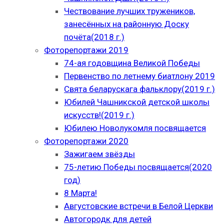
Чествование лучших тружеников,
занесённых на районную Доску
почёта(2018 г.)
Фоторепортажи 2019
74-ая годовщина Великой Победы
Первенство по летнему биатлону 2019
Свята беларускага фальклору(2019 г.)
Юбилей Чашникской детской школы
искусств!(2019 г.)
Юбилею Новолукомля посвящается
Фоторепортажи 2020
Зажигаем звёзды
75-летию Победы посвящается(2020
год)
8 Марта!
Августовские встречи в Белой Церкви
Автогородк для детей