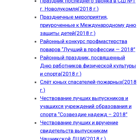
Праздник последнего звонка в СШ №1
г. Новолукомля(2018 г.)
Праздничные мероприятия,
приуроченные к Международному дню
защиты детей(2018 г.)
Районный конкурс профмастерства
поваров “Лучший в профессии — 2018”
Районный праздник, посвященный
Дню работников физической культуры
и спорта(2018 г.)
Слёт юных спасателей-пожарных(2018
г.)
Чествование лучших выпускников и
учащихся учреждений образования и
спорта “Созвездие надежд – 2018”
Чествование лучших и вручение
свидетельств выпускникам
Чашникской ДШИ(2018 г.)