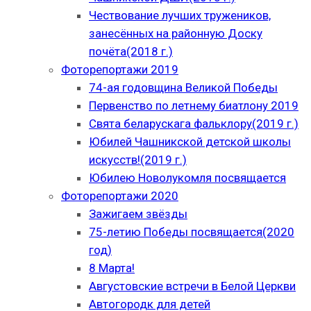
Чествование лучших тружеников,
занесённых на районную Доску
почёта(2018 г.)
Фоторепортажи 2019
74-ая годовщина Великой Победы
Первенство по летнему биатлону 2019
Свята беларускага фальклору(2019 г.)
Юбилей Чашникской детской школы
искусств!(2019 г.)
Юбилею Новолукомля посвящается
Фоторепортажи 2020
Зажигаем звёзды
75-летию Победы посвящается(2020
год)
8 Марта!
Августовские встречи в Белой Церкви
Автогородк для детей