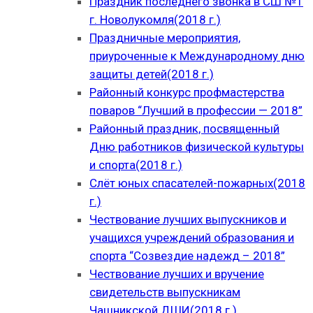
Праздник последнего звонка в СШ №1
г. Новолукомля(2018 г.)
Праздничные мероприятия,
приуроченные к Международному дню
защиты детей(2018 г.)
Районный конкурс профмастерства
поваров “Лучший в профессии — 2018”
Районный праздник, посвященный
Дню работников физической культуры
и спорта(2018 г.)
Слёт юных спасателей-пожарных(2018
г.)
Чествование лучших выпускников и
учащихся учреждений образования и
спорта “Созвездие надежд – 2018”
Чествование лучших и вручение
свидетельств выпускникам
Чашникской ДШИ(2018 г.)