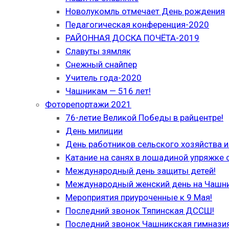
Новолукомль отмечает День рождения
Педагогическая конференция-2020
РАЙОННАЯ ДОСКА ПОЧЁТА-2019
Славуты зямляк
Снежный снайпер
Учитель года-2020
Чашникам — 516 лет!
Фоторепортажи 2021
76-летие Великой Победы в райцентре!
День милиции
День работников сельского хозяйства
Катание на санях в лошадиной упряжке 
Международный день защиты детей!
Международный женский день на Чашн
Мероприятия приуроченные к 9 Мая!
Последний звонок Тяпинская ДССШ!
Последний звонок Чашникская гимназия