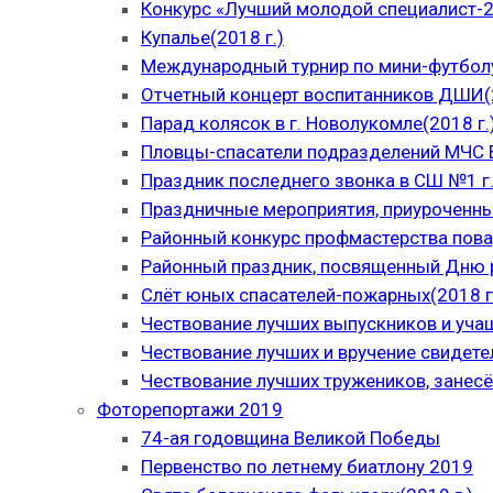
Конкурс «Лучший молодой специалист-
Купалье(2018 г.)
Международный турнир по мини-футболу
Отчетный концерт воспитанников ДШИ(2
Парад колясок в г. Новолукомле(2018 г.
Пловцы-спасатели подразделений МЧС В
Праздник последнего звонка в СШ №1 г.
Праздничные мероприятия, приуроченны
Районный конкурс профмастерства пова
Районный праздник, посвященный Дню р
Слёт юных спасателей-пожарных(2018 г
Чествование лучших выпускников и уча
Чествование лучших и вручение свидет
Чествование лучших тружеников, занесё
Фоторепортажи 2019
74-ая годовщина Великой Победы
Первенство по летнему биатлону 2019