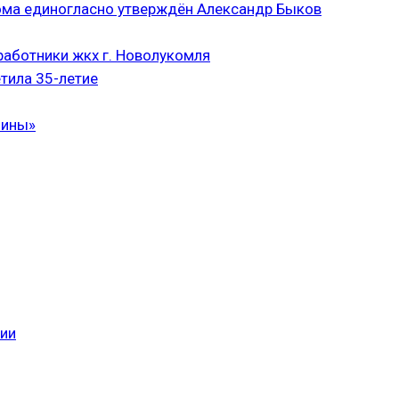
ома единогласно утверждён Александр Быков
аботники жкх г. Новолукомля
тила 35-летие
чины»
сии