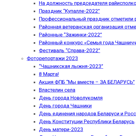
На должность председателя райисполк
Праздник “Купалле-2022”
Профессиональный праздник отметили р
Районная ветеранская организация отме
Районные “Зажинки-2022”
Районный конкурс «Семья года Чашнич
Фестиваль “Справа-2022”
Фоторепортажи 2023
“Чашникская лыжня-2023”
8 Марта!
Акция ФПБ “Мы вместе – ЗА БЕЛАРУСЬ”
Властелин села
День города Новолукомля
День города Чашники
День единения народов Беларуси и Рос
День Конституции Республики Беларусь
День матери-2023