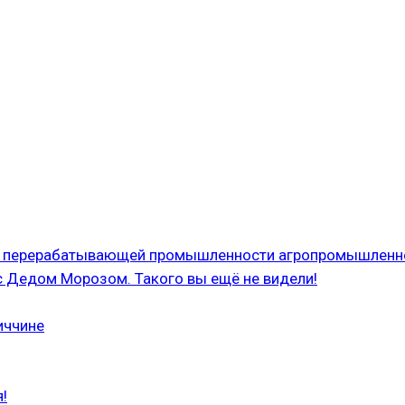
 и перерабатывающей промышленности агропромышленн
с Дедом Морозом. Такого вы ещё не видели!
иччине
!