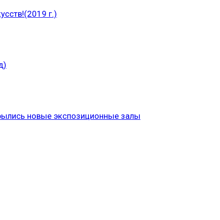
сств!(2019 г.)
д)
рылись новые экспозиционные залы