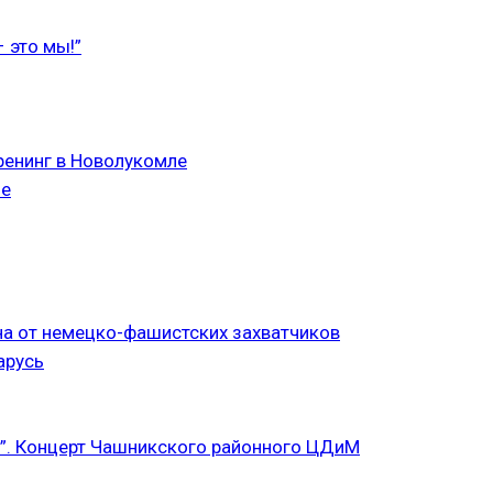
 это мы!”
ренинг в Новолукомле
ле
а от немецко-фашистских захватчиков
арусь
”. Концерт Чашникского районного ЦДиМ