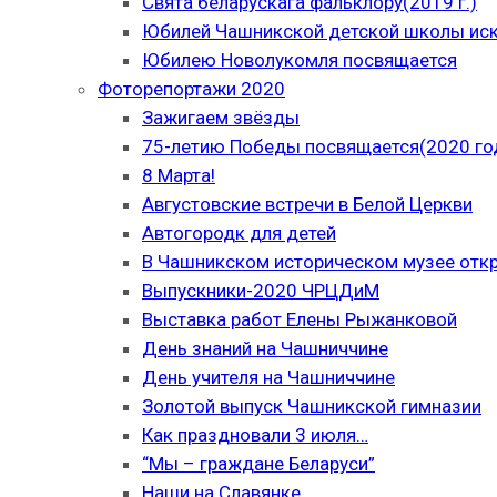
Свята беларускага фальклору(2019 г.)
Юбилей Чашникской детской школы иску
Юбилею Новолукомля посвящается
Фоторепортажи 2020
Зажигаем звёзды
75-летию Победы посвящается(2020 го
8 Марта!
Августовские встречи в Белой Церкви
Автогородк для детей
В Чашникском историческом музее отк
Выпускники-2020 ЧРЦДиМ
Выставка работ Елены Рыжанковой
День знаний на Чашниччине
День учителя на Чашниччине
Золотой выпуск Чашникской гимназии
Как праздновали 3 июля…
“Мы – граждане Беларуси”
Наши на Славянке