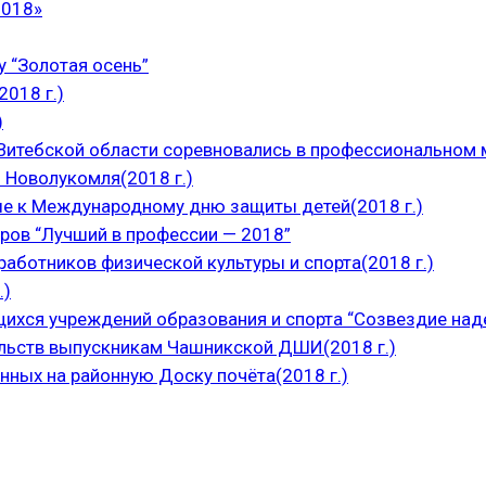
2018»
 “Золотая осень”
018 г.)
)
итебской области соревновались в профессиональном м
 Новолукомля(2018 г.)
е к Международному дню защиты детей(2018 г.)
ров “Лучший в профессии — 2018”
аботников физической культуры и спорта(2018 г.)
.)
щихся учреждений образования и спорта “Созвездие над
ельств выпускникам Чашникской ДШИ(2018 г.)
нных на районную Доску почёта(2018 г.)