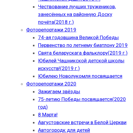
Чествование лучших тружеников,
занесённых на районную Доску
почёта(2018 г.)
Фоторепортажи 2019
74-ая годовщина Великой Победы
Первенство по летнему биатлону 2019
Свята беларускага фальклору(2019 г.)
Юбилей Чашникской детской школы
искусств!(2019 г.)
Юбилею Новолукомля посвящается
Фоторепортажи 2020
Зажигаем звёзды
75-летию Победы посвящается(2020
год)
8 Марта!
Августовские встречи в Белой Церкви
Автогородк для детей