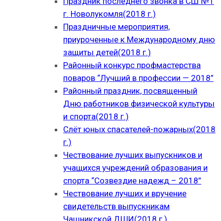
Праздник последнего звонка в СШ №1
г. Новолукомля(2018 г.)
Праздничные мероприятия,
приуроченные к Международному дню
защиты детей(2018 г.)
Районный конкурс профмастерства
поваров “Лучший в профессии — 2018”
Районный праздник, посвященный
Дню работников физической культуры
и спорта(2018 г.)
Слёт юных спасателей-пожарных(2018
г.)
Чествование лучших выпускников и
учащихся учреждений образования и
спорта “Созвездие надежд – 2018”
Чествование лучших и вручение
свидетельств выпускникам
Чашникской ДШИ(2018 г.)