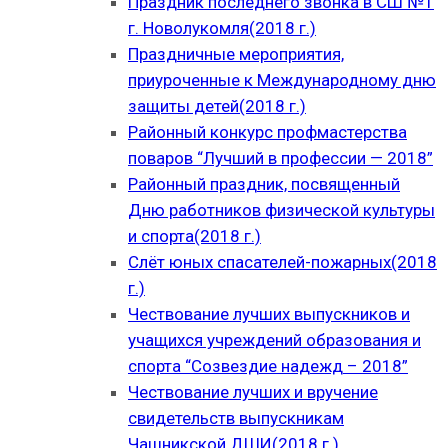
Праздник последнего звонка в СШ №1
г. Новолукомля(2018 г.)
Праздничные мероприятия,
приуроченные к Международному дню
защиты детей(2018 г.)
Районный конкурс профмастерства
поваров “Лучший в профессии — 2018”
Районный праздник, посвященный
Дню работников физической культуры
и спорта(2018 г.)
Слёт юных спасателей-пожарных(2018
г.)
Чествование лучших выпускников и
учащихся учреждений образования и
спорта “Созвездие надежд – 2018”
Чествование лучших и вручение
свидетельств выпускникам
Чашникской ДШИ(2018 г.)