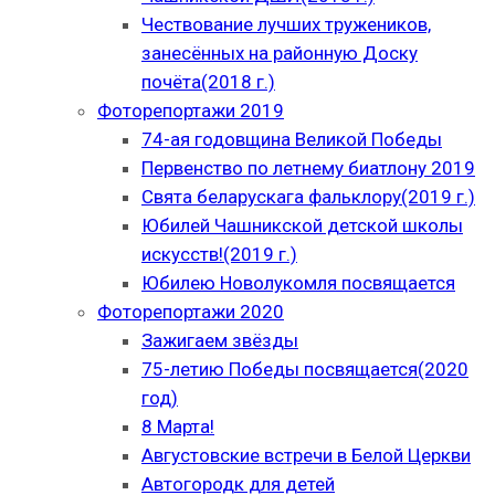
Чествование лучших тружеников,
занесённых на районную Доску
почёта(2018 г.)
Фоторепортажи 2019
74-ая годовщина Великой Победы
Первенство по летнему биатлону 2019
Свята беларускага фальклору(2019 г.)
Юбилей Чашникской детской школы
искусств!(2019 г.)
Юбилею Новолукомля посвящается
Фоторепортажи 2020
Зажигаем звёзды
75-летию Победы посвящается(2020
год)
8 Марта!
Августовские встречи в Белой Церкви
Автогородк для детей