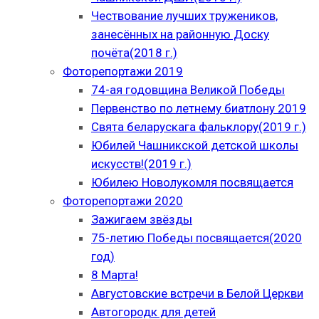
Чествование лучших тружеников,
занесённых на районную Доску
почёта(2018 г.)
Фоторепортажи 2019
74-ая годовщина Великой Победы
Первенство по летнему биатлону 2019
Свята беларускага фальклору(2019 г.)
Юбилей Чашникской детской школы
искусств!(2019 г.)
Юбилею Новолукомля посвящается
Фоторепортажи 2020
Зажигаем звёзды
75-летию Победы посвящается(2020
год)
8 Марта!
Августовские встречи в Белой Церкви
Автогородк для детей