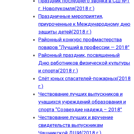
Праздник последнего звонка в СШ №1
г. Новолукомля(2018 г.)
Праздничные мероприятия,
приуроченные к Международному дню
защиты детей(2018 г.)
Районный конкурс профмастерства
поваров “Лучший в профессии — 2018”
Районный праздник, посвященный
Дню работников физической культуры
и спорта(2018 г.)
Слёт юных спасателей-пожарных(2018
г.)
Чествование лучших выпускников и
учащихся учреждений образования и
спорта “Созвездие надежд – 2018”
Чествование лучших и вручение
свидетельств выпускникам
Чашникской ДШИ(2018 г.)