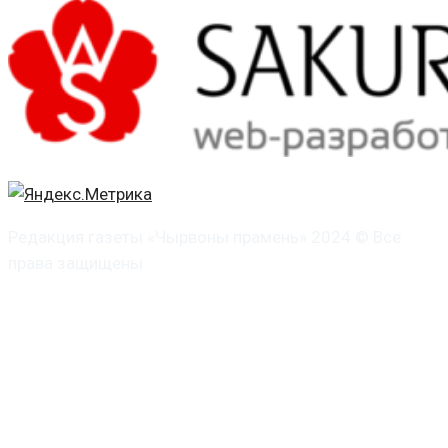
Редакция газеты «Чырвоны прамень» 2024 © Все
права защищены