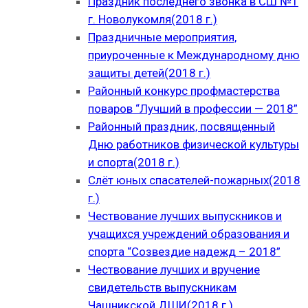
Праздник последнего звонка в СШ №1
г. Новолукомля(2018 г.)
Праздничные мероприятия,
приуроченные к Международному дню
защиты детей(2018 г.)
Районный конкурс профмастерства
поваров “Лучший в профессии — 2018”
Районный праздник, посвященный
Дню работников физической культуры
и спорта(2018 г.)
Слёт юных спасателей-пожарных(2018
г.)
Чествование лучших выпускников и
учащихся учреждений образования и
спорта “Созвездие надежд – 2018”
Чествование лучших и вручение
свидетельств выпускникам
Чашникской ДШИ(2018 г.)