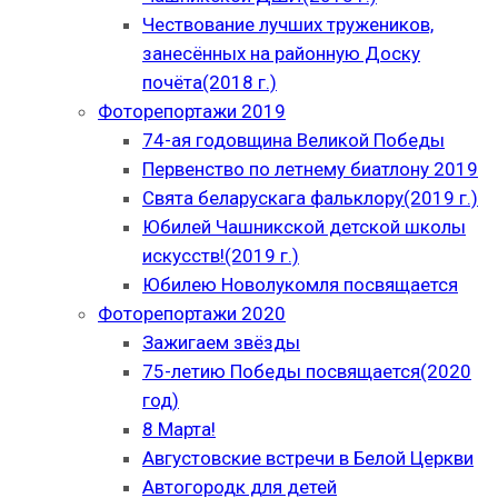
Чествование лучших тружеников,
занесённых на районную Доску
почёта(2018 г.)
Фоторепортажи 2019
74-ая годовщина Великой Победы
Первенство по летнему биатлону 2019
Свята беларускага фальклору(2019 г.)
Юбилей Чашникской детской школы
искусств!(2019 г.)
Юбилею Новолукомля посвящается
Фоторепортажи 2020
Зажигаем звёзды
75-летию Победы посвящается(2020
год)
8 Марта!
Августовские встречи в Белой Церкви
Автогородк для детей