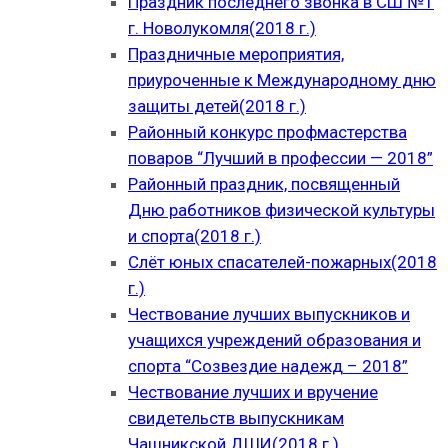
Праздник последнего звонка в СШ №1
г. Новолукомля(2018 г.)
Праздничные мероприятия,
приуроченные к Международному дню
защиты детей(2018 г.)
Районный конкурс профмастерства
поваров “Лучший в профессии — 2018”
Районный праздник, посвященный
Дню работников физической культуры
и спорта(2018 г.)
Слёт юных спасателей-пожарных(2018
г.)
Чествование лучших выпускников и
учащихся учреждений образования и
спорта “Созвездие надежд – 2018”
Чествование лучших и вручение
свидетельств выпускникам
Чашникской ДШИ(2018 г.)