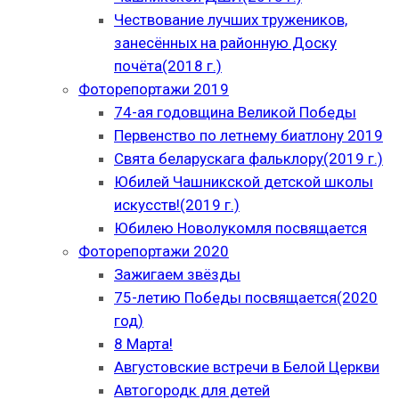
Чествование лучших тружеников,
занесённых на районную Доску
почёта(2018 г.)
Фоторепортажи 2019
74-ая годовщина Великой Победы
Первенство по летнему биатлону 2019
Свята беларускага фальклору(2019 г.)
Юбилей Чашникской детской школы
искусств!(2019 г.)
Юбилею Новолукомля посвящается
Фоторепортажи 2020
Зажигаем звёзды
75-летию Победы посвящается(2020
год)
8 Марта!
Августовские встречи в Белой Церкви
Автогородк для детей