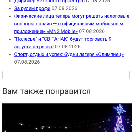
Дирижер бетонного оркестра
07.08.2026
За рулем профи
07.08.2026
Физические лица теперь могут решать налоговые
вопросы онлайн — с официальным мобильным
приложением «MNS Mobile»
07.08.2026
“Полесье” и “СВІТАНАК” будут торговать 9
августа на рынке
07.08.2026
Спорт, отдых и успех: будни лагеря «Олимпиец»
07.08.2026
Вам также понравится