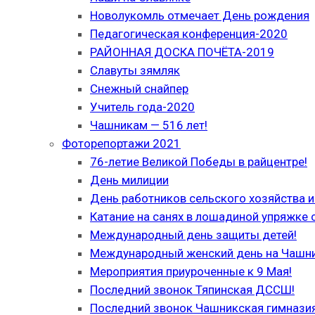
Новолукомль отмечает День рождения
Педагогическая конференция-2020
РАЙОННАЯ ДОСКА ПОЧЁТА-2019
Славуты зямляк
Снежный снайпер
Учитель года-2020
Чашникам — 516 лет!
Фоторепортажи 2021
76-летие Великой Победы в райцентре!
День милиции
День работников сельского хозяйства
Катание на санях в лошадиной упряжке 
Международный день защиты детей!
Международный женский день на Чашн
Мероприятия приуроченные к 9 Мая!
Последний звонок Тяпинская ДССШ!
Последний звонок Чашникская гимназия