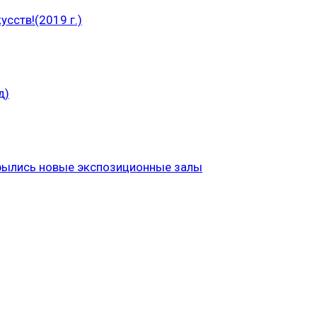
сств!(2019 г.)
д)
рылись новые экспозиционные залы