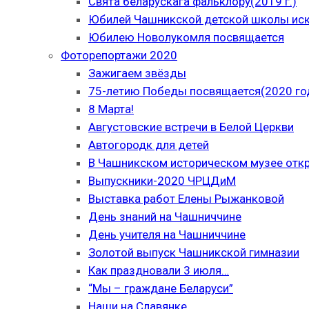
Свята беларускага фальклору(2019 г.)
Юбилей Чашникской детской школы иску
Юбилею Новолукомля посвящается
Фоторепортажи 2020
Зажигаем звёзды
75-летию Победы посвящается(2020 го
8 Марта!
Августовские встречи в Белой Церкви
Автогородк для детей
В Чашникском историческом музее отк
Выпускники-2020 ЧРЦДиМ
Выставка работ Елены Рыжанковой
День знаний на Чашниччине
День учителя на Чашниччине
Золотой выпуск Чашникской гимназии
Как праздновали 3 июля…
“Мы – граждане Беларуси”
Наши на Славянке