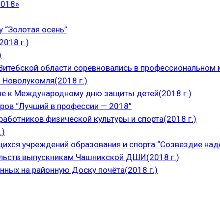
2018»
 “Золотая осень”
018 г.)
)
итебской области соревновались в профессиональном м
 Новолукомля(2018 г.)
е к Международному дню защиты детей(2018 г.)
ров “Лучший в профессии — 2018”
аботников физической культуры и спорта(2018 г.)
.)
щихся учреждений образования и спорта “Созвездие над
ельств выпускникам Чашникской ДШИ(2018 г.)
нных на районную Доску почёта(2018 г.)