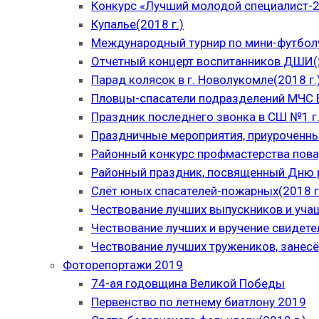
Конкурс «Лучший молодой специалист-
Купалье(2018 г.)
Международный турнир по мини-футболу
Отчетный концерт воспитанников ДШИ(2
Парад колясок в г. Новолукомле(2018 г.
Пловцы-спасатели подразделений МЧС В
Праздник последнего звонка в СШ №1 г.
Праздничные мероприятия, приуроченны
Районный конкурс профмастерства пова
Районный праздник, посвященный Дню р
Слёт юных спасателей-пожарных(2018 г
Чествование лучших выпускников и уча
Чествование лучших и вручение свидет
Чествование лучших тружеников, занесё
Фоторепортажи 2019
74-ая годовщина Великой Победы
Первенство по летнему биатлону 2019