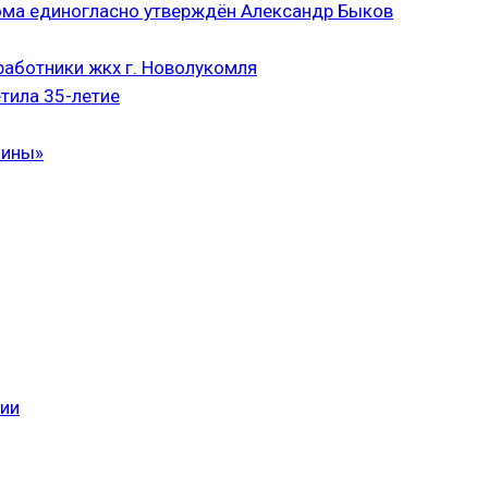
ома единогласно утверждён Александр Быков
аботники жкх г. Новолукомля
тила 35-летие
чины»
сии