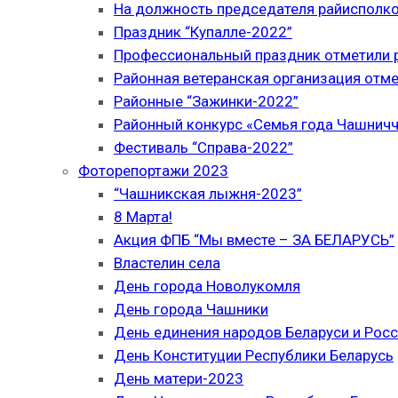
На должность председателя райисполк
Праздник “Купалле-2022”
Профессиональный праздник отметили р
Районная ветеранская организация отме
Районные “Зажинки-2022”
Районный конкурс «Семья года Чашнич
Фестиваль “Справа-2022”
Фоторепортажи 2023
“Чашникская лыжня-2023”
8 Марта!
Акция ФПБ “Мы вместе – ЗА БЕЛАРУСЬ”
Властелин села
День города Новолукомля
День города Чашники
День единения народов Беларуси и Рос
День Конституции Республики Беларусь
День матери-2023