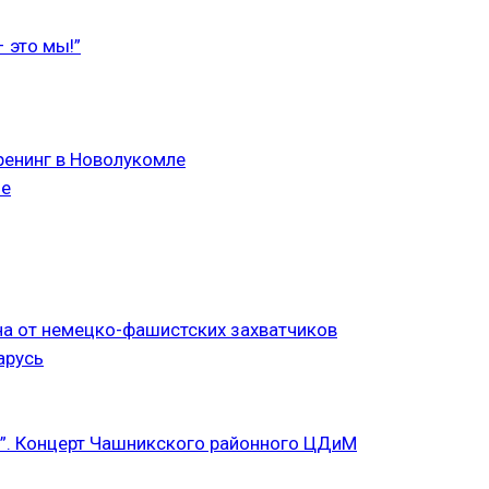
 это мы!”
ренинг в Новолукомле
ле
а от немецко-фашистских захватчиков
арусь
”. Концерт Чашникского районного ЦДиМ