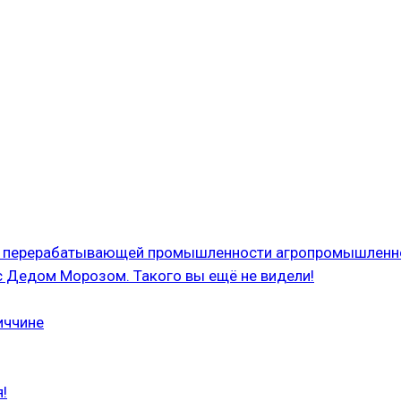
 и перерабатывающей промышленности агропромышленн
с Дедом Морозом. Такого вы ещё не видели!
иччине
!