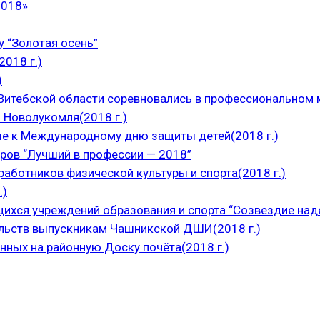
2018»
 “Золотая осень”
018 г.)
)
итебской области соревновались в профессиональном м
 Новолукомля(2018 г.)
е к Международному дню защиты детей(2018 г.)
ров “Лучший в профессии — 2018”
аботников физической культуры и спорта(2018 г.)
.)
щихся учреждений образования и спорта “Созвездие над
ельств выпускникам Чашникской ДШИ(2018 г.)
нных на районную Доску почёта(2018 г.)