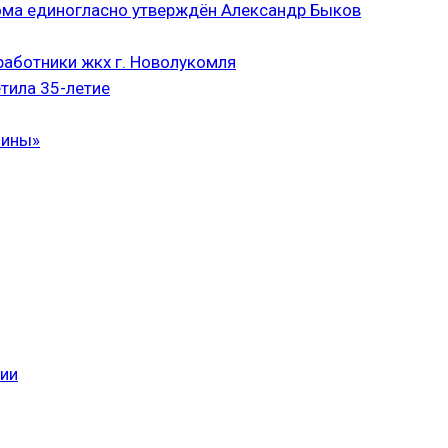
ома единогласно утверждён Александр Быков
аботники жкх г. Новолукомля
тила 35-летие
чины»
сии