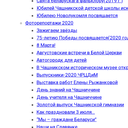
Свята беларускага фальклору(2019 г.)
Юбилей Чашникской детской школы иску
Юбилею Новолукомля посвящается
Фоторепортажи 2020
Зажигаем звёзды
75-летию Победы посвящается(2020 го
8 Марта!
Августовские встречи в Белой Церкви
Автогородк для детей
В Чашникском историческом музее отк
Выпускники-2020 ЧРЦДиМ
Выставка работ Елены Рыжанковой
День знаний на Чашниччине
День учителя на Чашниччине
Золотой выпуск Чашникской гимназии
Как праздновали 3 июля…
“Мы – граждане Беларуси”
Наши на Славянке