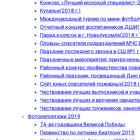
Конкурс «Лучший молодой специалист-
Купалье(2018 г.)
Международный турнир по мини-футболу
Отчетный концерт воспитанников ДШИ(2
Парад колясок в г. Новолукомле(2018 г.
Пловцы-спасатели подразделений МЧС В
Праздник последнего звонка в СШ №1 г.
Праздничные мероприятия, приуроченны
Районный конкурс профмастерства пова
Районный праздник, посвященный Дню р
Слёт юных спасателей-пожарных(2018 г
Чествование лучших выпускников и уча
Чествование лучших и вручение свидет
Чествование лучших тружеников, занесё
Фоторепортажи 2019
74-ая годовщина Великой Победы
Первенство по летнему биатлону 2019