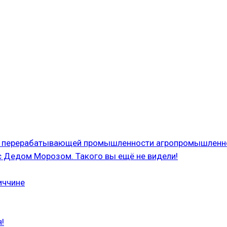
 и перерабатывающей промышленности агропромышленн
с Дедом Морозом. Такого вы ещё не видели!
иччине
!