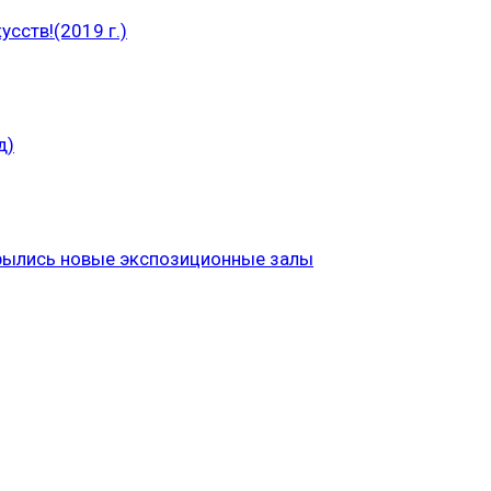
сств!(2019 г.)
д)
рылись новые экспозиционные залы