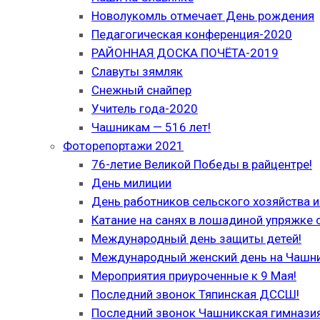
Новолукомль отмечает День рождения
Педагогическая конференция-2020
РАЙОННАЯ ДОСКА ПОЧЁТА-2019
Славуты зямляк
Снежный снайпер
Учитель года-2020
Чашникам — 516 лет!
Фоторепортажи 2021
76-летие Великой Победы в райцентре!
День милиции
День работников сельского хозяйства
Катание на санях в лошадиной упряжке 
Международный день защиты детей!
Международный женский день на Чашн
Мероприятия приуроченные к 9 Мая!
Последний звонок Тяпинская ДССШ!
Последний звонок Чашникская гимназия