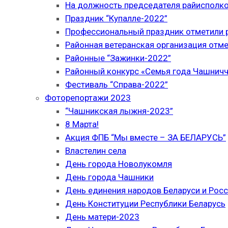
На должность председателя райисполк
Праздник “Купалле-2022”
Профессиональный праздник отметили р
Районная ветеранская организация отме
Районные “Зажинки-2022”
Районный конкурс «Семья года Чашнич
Фестиваль “Справа-2022”
Фоторепортажи 2023
“Чашникская лыжня-2023”
8 Марта!
Акция ФПБ “Мы вместе – ЗА БЕЛАРУСЬ”
Властелин села
День города Новолукомля
День города Чашники
День единения народов Беларуси и Рос
День Конституции Республики Беларусь
День матери-2023