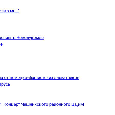
 это мы!”
ренинг в Новолукомле
ле
а от немецко-фашистских захватчиков
арусь
”. Концерт Чашникского районного ЦДиМ