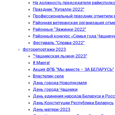
На должность председателя райисполк
Праздник “Купалле-2022”
Профессиональный праздник отметили р
Районная ветеранская организация отме
Районные “Зажинки-2022”
Районный конкурс «Семья года Чашнич
Фестиваль “Справа-2022”
Фоторепортажи 2023
“Чашникская лыжня-2023”
8 Марта!
Акция ФПБ “Мы вместе – ЗА БЕЛАРУСЬ”
Властелин села
День города Новолукомля
День города Чашники
День единения народов Беларуси и Рос
День Конституции Республики Беларусь
День матери-2023