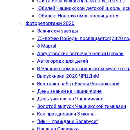
Свята беларускага фальклору(2019 г.)
Юбилей Чашникской детской школы иску
Юбилею Новолукомля посвящается
Фоторепортажи 2020
Зажигаем звёзды
75-летию Победы посвящается(2020 го
8 Марта!
Августовские встречи в Белой Церкви
Автогородк для детей
В Чашникском историческом музее отк
Выпускники-2020 ЧРЦДиМ
Выставка работ Елены Рыжанковой
День знаний на Чашниччине
День учителя на Чашниччине
Золотой выпуск Чашникской гимназии
Как праздновали 3 июля…
“Мы – граждане Беларуси”
Наши на Славянке