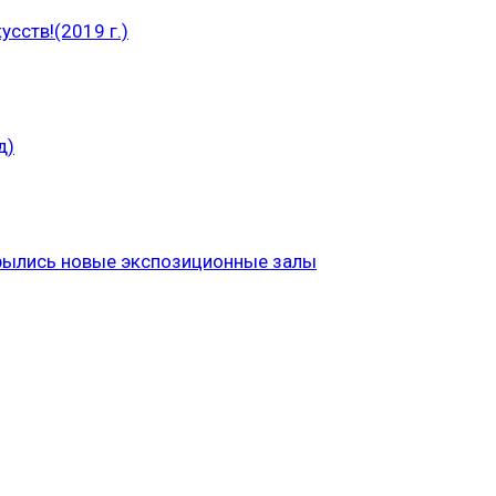
сств!(2019 г.)
д)
рылись новые экспозиционные залы