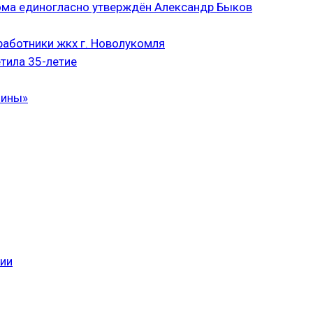
ома единогласно утверждён Александр Быков
аботники жкх г. Новолукомля
тила 35-летие
чины»
сии