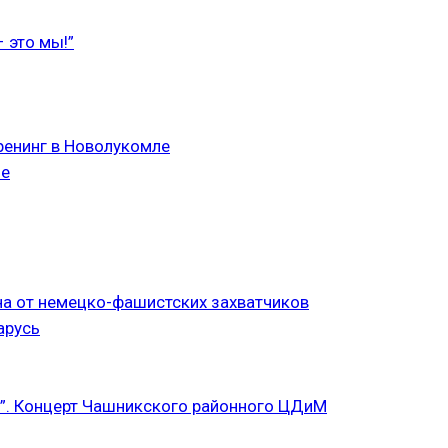
 это мы!”
ренинг в Новолукомле
ле
а от немецко-фашистских захватчиков
арусь
”. Концерт Чашникского районного ЦДиМ