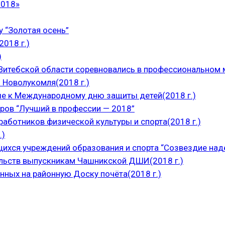
2018»
 “Золотая осень”
018 г.)
)
итебской области соревновались в профессиональном м
 Новолукомля(2018 г.)
е к Международному дню защиты детей(2018 г.)
ров “Лучший в профессии — 2018”
аботников физической культуры и спорта(2018 г.)
.)
щихся учреждений образования и спорта “Созвездие над
ельств выпускникам Чашникской ДШИ(2018 г.)
нных на районную Доску почёта(2018 г.)