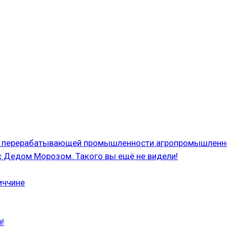
 и перерабатывающей промышленности агропромышленн
с Дедом Морозом. Такого вы ещё не видели!
иччине
!