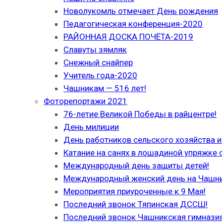
Новолукомль отмечает День рождения
Педагогическая конференция-2020
РАЙОННАЯ ДОСКА ПОЧЁТА-2019
Славуты зямляк
Снежный снайпер
Учитель года-2020
Чашникам — 516 лет!
Фоторепортажи 2021
76-летие Великой Победы в райцентре!
День милиции
День работников сельского хозяйства
Катание на санях в лошадиной упряжке 
Международный день защиты детей!
Международный женский день на Чашн
Мероприятия приуроченные к 9 Мая!
Последний звонок Тяпинская ДССШ!
Последний звонок Чашникская гимназия