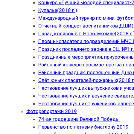
Конкурс «Лучший молодой специалист-
Купалье(2018 г.)
Международный турнир по мини-футболу
Отчетный концерт воспитанников ДШИ(2
Парад колясок в г. Новолукомле(2018 г.
Пловцы-спасатели подразделений МЧС В
Праздник последнего звонка в СШ №1 г.
Праздничные мероприятия, приуроченны
Районный конкурс профмастерства пова
Районный праздник, посвященный Дню р
Слёт юных спасателей-пожарных(2018 г
Чествование лучших выпускников и уча
Чествование лучших и вручение свидет
Чествование лучших тружеников, занесё
Фоторепортажи 2019
74-ая годовщина Великой Победы
Первенство по летнему биатлону 2019