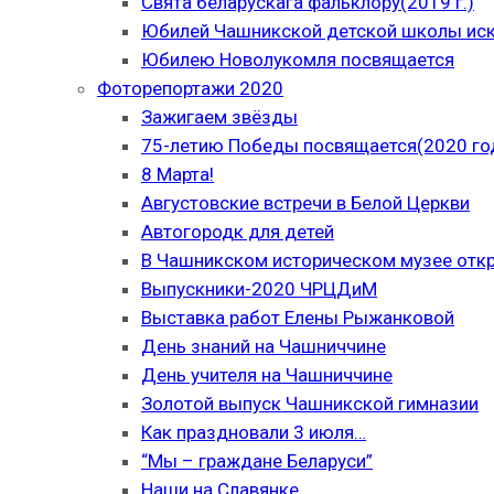
Свята беларускага фальклору(2019 г.)
Юбилей Чашникской детской школы иску
Юбилею Новолукомля посвящается
Фоторепортажи 2020
Зажигаем звёзды
75-летию Победы посвящается(2020 го
8 Марта!
Августовские встречи в Белой Церкви
Автогородк для детей
В Чашникском историческом музее отк
Выпускники-2020 ЧРЦДиМ
Выставка работ Елены Рыжанковой
День знаний на Чашниччине
День учителя на Чашниччине
Золотой выпуск Чашникской гимназии
Как праздновали 3 июля…
“Мы – граждане Беларуси”
Наши на Славянке