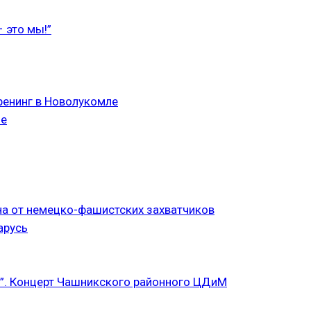
 это мы!”
ренинг в Новолукомле
ле
а от немецко-фашистских захватчиков
арусь
”. Концерт Чашникского районного ЦДиМ