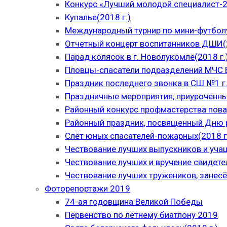
Конкурс «Лучший молодой специалист-
Купалье(2018 г.)
Международный турнир по мини-футболу
Отчетный концерт воспитанников ДШИ(2
Парад колясок в г. Новолукомле(2018 г.
Пловцы-спасатели подразделений МЧС В
Праздник последнего звонка в СШ №1 г.
Праздничные мероприятия, приуроченны
Районный конкурс профмастерства пова
Районный праздник, посвященный Дню р
Слёт юных спасателей-пожарных(2018 г
Чествование лучших выпускников и уча
Чествование лучших и вручение свидет
Чествование лучших тружеников, занесё
Фоторепортажи 2019
74-ая годовщина Великой Победы
Первенство по летнему биатлону 2019