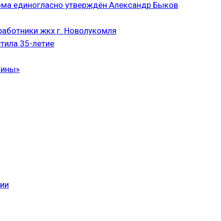
ома единогласно утверждён Александр Быков
аботники жкх г. Новолукомля
тила 35-летие
чины»
сии