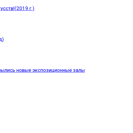
сств!(2019 г.)
д)
рылись новые экспозиционные залы