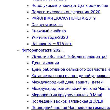
Новолукомль отмечает День рождения
Педагогическая конференция-2020
РАЙОННАЯ ДОСКА ПОЧЁТА-2019
Славуты зямляк
Снежный снайпер
Учитель года-2020
Чашникам — 516 лет!
Фоторепортажи 2021
76-летие Великой Победы в райцентре!
День милиции
День работников сельского хозяйства
Катание на санях в лошадиной упряжке 
Международный день защиты детей!
Международный женский день на Чашн
Мероприятия приуроченные к 9 Мая!
Последний звонок Тяпинская ДССШ!
Последний звонок Чашникская гимназия