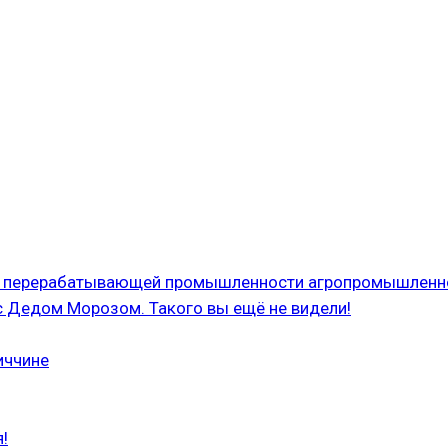
 и перерабатывающей промышленности агропромышленн
с Дедом Морозом. Такого вы ещё не видели!
иччине
!