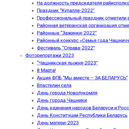
На должность председателя райисполк
Праздник “Купалле-2022”
Профессиональный праздник отметили р
Районная ветеранская организация отме
Районные “Зажинки-2022”
Районный конкурс «Семья года Чашнич
Фестиваль “Справа-2022”
Фоторепортажи 2023
“Чашникская лыжня-2023”
8 Марта!
Акция ФПБ “Мы вместе – ЗА БЕЛАРУСЬ”
Властелин села
День города Новолукомля
День города Чашники
День единения народов Беларуси и Рос
День Конституции Республики Беларусь
День матери-2023