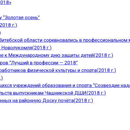
2018»
 “Золотая осень”
018 г.)
)
итебской области соревновались в профессиональном м
 Новолукомля(2018 г.)
е к Международному дню защиты детей(2018 г.)
ров “Лучший в профессии — 2018”
аботников физической культуры и спорта(2018 г.)
.)
щихся учреждений образования и спорта “Созвездие над
ельств выпускникам Чашникской ДШИ(2018 г.)
нных на районную Доску почёта(2018 г.)