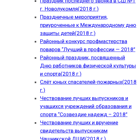
Праздник последнего звонка в СШ №1
г. Новолукомля(2018 г.)
Праздничные мероприятия,
приуроченные к Международному дню
защиты детей(2018 г.)
Районный конкурс профмастерства
поваров “Лучший в профессии — 2018”
Районный праздник, посвященный
Дню работников физической культуры
и спорта(2018 г.)
Слёт юных спасателей-пожарных(2018
г.)
Чествование лучших выпускников и
учащихся учреждений образования и
спорта “Созвездие надежд – 2018”
Чествование лучших и вручение
свидетельств выпускникам
Чашникской ДШИ(2018 г.)