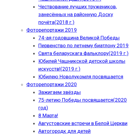
Чествование лучших тружеников,
занесённых на районную Доску
почёта(2018 г.)
Фоторепортажи 2019
74-ая годовщина Великой Победы
Первенство по летнему биатлону 2019
Свята беларускага фальклору(2019 г.)
Юбилей Чашникской детской школы
искусств!(2019 г.)
Юбилею Новолукомля посвящается
Фоторепортажи 2020
Зажигаем звёзды
75-летию Победы посвящается(2020
год)
8 Марта!
Августовские встречи в Белой Церкви
Автогородк для детей