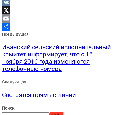
Odnoklassniki
VK
X
Email
Предыдущая
Отправить
Иванский сельский исполнительный
комитет информирует, что с 16
ноября 2016 года изменяются
телефонные номера
Следующая
Состоятся прямые линии
Поиск