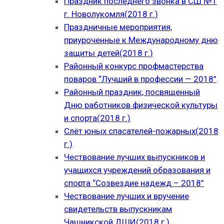
Праздник последнего звонка в СШ №1
г. Новолукомля(2018 г.)
Праздничные мероприятия,
приуроченные к Международному дню
защиты детей(2018 г.)
Районный конкурс профмастерства
поваров “Лучший в профессии — 2018”
Районный праздник, посвященный
Дню работников физической культуры
и спорта(2018 г.)
Слёт юных спасателей-пожарных(2018
г.)
Чествование лучших выпускников и
учащихся учреждений образования и
спорта “Созвездие надежд – 2018”
Чествование лучших и вручение
свидетельств выпускникам
Чашникской ДШИ(2018 г.)