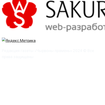
Редакция газеты «Чырвоны прамень» 2024 © Все
права защищены