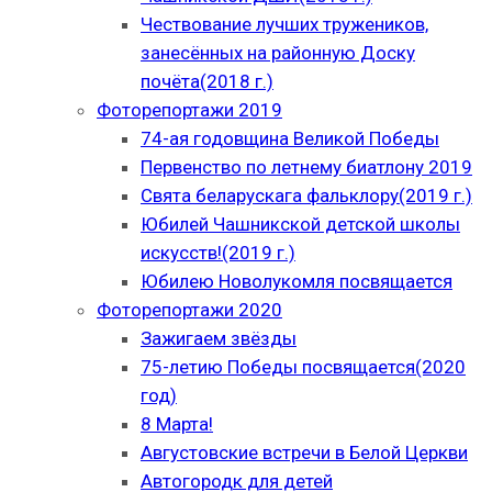
Чествование лучших тружеников,
занесённых на районную Доску
почёта(2018 г.)
Фоторепортажи 2019
74-ая годовщина Великой Победы
Первенство по летнему биатлону 2019
Свята беларускага фальклору(2019 г.)
Юбилей Чашникской детской школы
искусств!(2019 г.)
Юбилею Новолукомля посвящается
Фоторепортажи 2020
Зажигаем звёзды
75-летию Победы посвящается(2020
год)
8 Марта!
Августовские встречи в Белой Церкви
Автогородк для детей