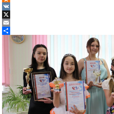
Odnoklassniki
VK
X
Email
Отправить