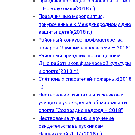
Праздник последнего звонка в СШ №1
г. Новолукомля(2018 г.)
Праздничные мероприятия,
приуроченные к Международному дню
защиты детей(2018 г.)
Районный конкурс профмастерства
поваров “Лучший в профессии — 2018”
Районный праздник, посвященный
Дню работников физической культуры
и спорта(2018 г.)
Слёт юных спасателей-пожарных(2018
г.)
Чествование лучших выпускников и
учащихся учреждений образования и
спорта “Созвездие надежд – 2018”
Чествование лучших и вручение
свидетельств выпускникам
Чашникской ДШИ(2018 г.)