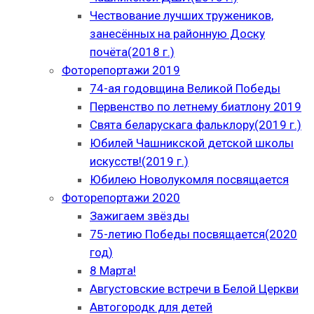
Чествование лучших тружеников,
занесённых на районную Доску
почёта(2018 г.)
Фоторепортажи 2019
74-ая годовщина Великой Победы
Первенство по летнему биатлону 2019
Свята беларускага фальклору(2019 г.)
Юбилей Чашникской детской школы
искусств!(2019 г.)
Юбилею Новолукомля посвящается
Фоторепортажи 2020
Зажигаем звёзды
75-летию Победы посвящается(2020
год)
8 Марта!
Августовские встречи в Белой Церкви
Автогородк для детей