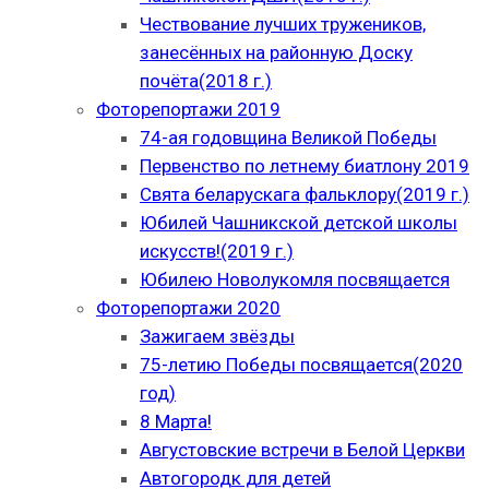
Чествование лучших тружеников,
занесённых на районную Доску
почёта(2018 г.)
Фоторепортажи 2019
74-ая годовщина Великой Победы
Первенство по летнему биатлону 2019
Свята беларускага фальклору(2019 г.)
Юбилей Чашникской детской школы
искусств!(2019 г.)
Юбилею Новолукомля посвящается
Фоторепортажи 2020
Зажигаем звёзды
75-летию Победы посвящается(2020
год)
8 Марта!
Августовские встречи в Белой Церкви
Автогородк для детей