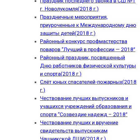
Праздник последнего звонка в СШ №1
г. Новолукомля(2018 г.)
Праздничные мероприятия,
приуроченные к Международному дню
защиты детей(2018 г.)
Районный конкурс профмастерства
поваров “Лучший в профессии — 2018”
Районный праздник, посвященный
Дню работников физической культуры
и спорта(2018 г.)
Слёт юных спасателей-пожарных(2018
г.)
Чествование лучших выпускников и
учащихся учреждений образования и
спорта “Созвездие надежд – 2018”
Чествование лучших и вручение
свидетельств выпускникам
Чашникской ДШИ(2018 г.)