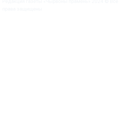
Редакция газеты «Чырвоны прамень» 2024 © Все
права защищены