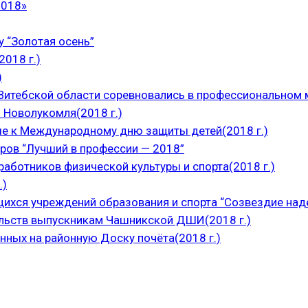
2018»
 “Золотая осень”
018 г.)
)
итебской области соревновались в профессиональном м
 Новолукомля(2018 г.)
е к Международному дню защиты детей(2018 г.)
ров “Лучший в профессии — 2018”
аботников физической культуры и спорта(2018 г.)
.)
щихся учреждений образования и спорта “Созвездие над
ельств выпускникам Чашникской ДШИ(2018 г.)
нных на районную Доску почёта(2018 г.)