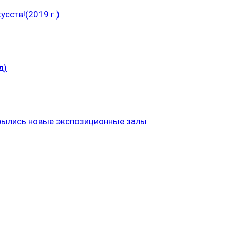
сств!(2019 г.)
д)
рылись новые экспозиционные залы