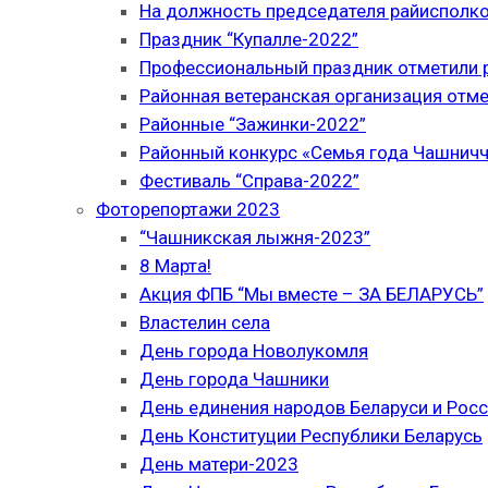
На должность председателя райисполк
Праздник “Купалле-2022”
Профессиональный праздник отметили р
Районная ветеранская организация отме
Районные “Зажинки-2022”
Районный конкурс «Семья года Чашнич
Фестиваль “Справа-2022”
Фоторепортажи 2023
“Чашникская лыжня-2023”
8 Марта!
Акция ФПБ “Мы вместе – ЗА БЕЛАРУСЬ”
Властелин села
День города Новолукомля
День города Чашники
День единения народов Беларуси и Рос
День Конституции Республики Беларусь
День матери-2023