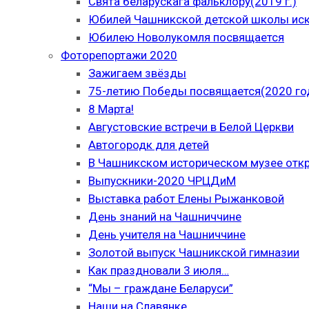
Свята беларускага фальклору(2019 г.)
Юбилей Чашникской детской школы иску
Юбилею Новолукомля посвящается
Фоторепортажи 2020
Зажигаем звёзды
75-летию Победы посвящается(2020 го
8 Марта!
Августовские встречи в Белой Церкви
Автогородк для детей
В Чашникском историческом музее отк
Выпускники-2020 ЧРЦДиМ
Выставка работ Елены Рыжанковой
День знаний на Чашниччине
День учителя на Чашниччине
Золотой выпуск Чашникской гимназии
Как праздновали 3 июля…
“Мы – граждане Беларуси”
Наши на Славянке