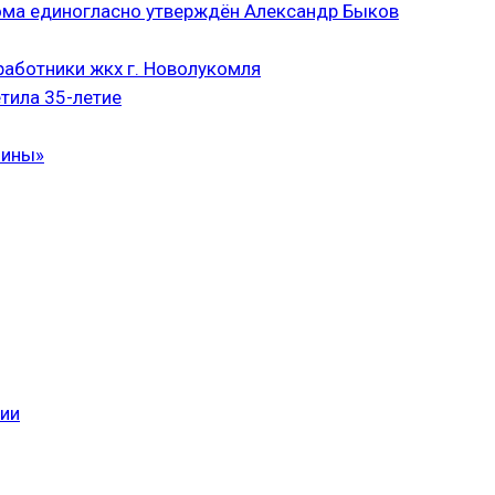
ома единогласно утверждён Александр Быков
аботники жкх г. Новолукомля
тила 35-летие
чины»
сии