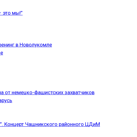
 это мы!”
ренинг в Новолукомле
ле
а от немецко-фашистских захватчиков
арусь
”. Концерт Чашникского районного ЦДиМ