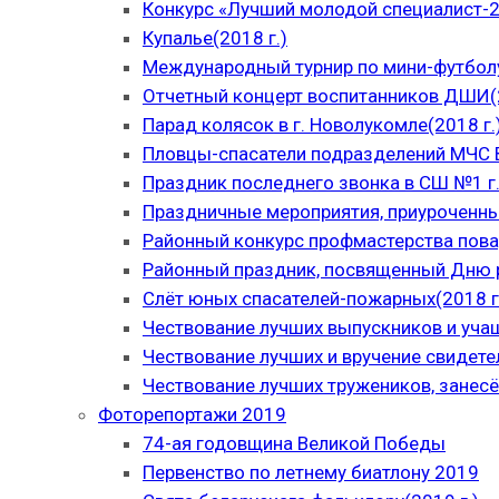
Конкурс «Лучший молодой специалист-
Купалье(2018 г.)
Международный турнир по мини-футболу
Отчетный концерт воспитанников ДШИ(2
Парад колясок в г. Новолукомле(2018 г.
Пловцы-спасатели подразделений МЧС В
Праздник последнего звонка в СШ №1 г.
Праздничные мероприятия, приуроченны
Районный конкурс профмастерства пова
Районный праздник, посвященный Дню р
Слёт юных спасателей-пожарных(2018 г
Чествование лучших выпускников и уча
Чествование лучших и вручение свидет
Чествование лучших тружеников, занесё
Фоторепортажи 2019
74-ая годовщина Великой Победы
Первенство по летнему биатлону 2019