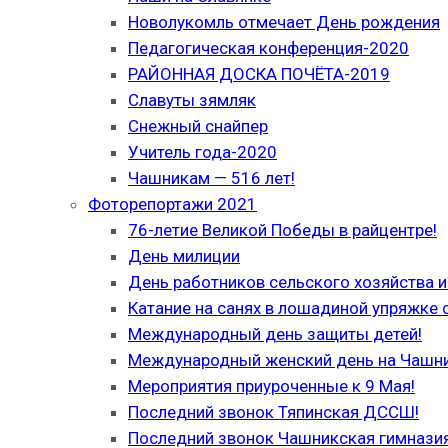
Новолукомль отмечает День рождения
Педагогическая конференция-2020
РАЙОННАЯ ДОСКА ПОЧЁТА-2019
Славуты зямляк
Снежный снайпер
Учитель года-2020
Чашникам — 516 лет!
Фоторепортажи 2021
76-летие Великой Победы в райцентре!
День милиции
День работников сельского хозяйства
Катание на санях в лошадиной упряжке 
Международный день защиты детей!
Международный женский день на Чашн
Мероприятия приуроченные к 9 Мая!
Последний звонок Тяпинская ДССШ!
Последний звонок Чашникская гимназия