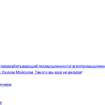
 и перерабатывающей промышленности агропромышленн
с Дедом Морозом. Такого вы ещё не видели!
иччине
!