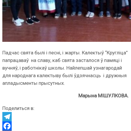
Падчас свята былі і песні, і жарты. Калектыў “Кругліца”
папрацаваў на славу, каб свята засталося ў памяці і
вучняў, і работнікаў школы. Найлепшай узнагародай
для народнага калектыву былі ўдзячнасць і дружныя
апладысменты прысутных.
Марына МІШУЛКОВА.
Поделиться в:
Telegram