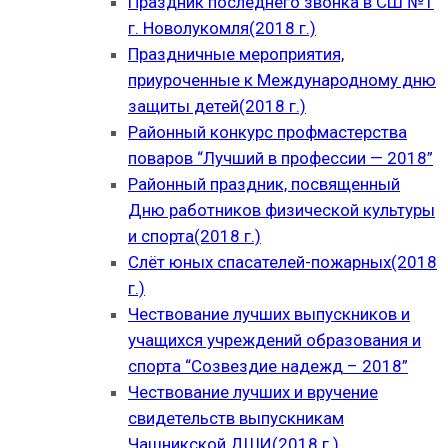
Праздник последнего звонка в СШ №1
г. Новолукомля(2018 г.)
Праздничные мероприятия,
приуроченные к Международному дню
защиты детей(2018 г.)
Районный конкурс профмастерства
поваров “Лучший в профессии — 2018”
Районный праздник, посвященный
Дню работников физической культуры
и спорта(2018 г.)
Слёт юных спасателей-пожарных(2018
г.)
Чествование лучших выпускников и
учащихся учреждений образования и
спорта “Созвездие надежд – 2018”
Чествование лучших и вручение
свидетельств выпускникам
Чашникской ДШИ(2018 г.)