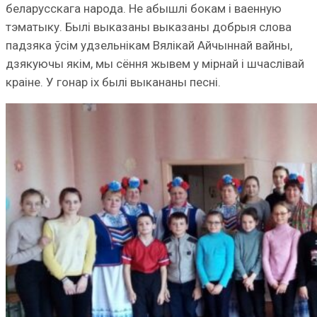
беларусскага народа. Не абышлі бокам і ваенную
тэматыку. Былі выказаны выказаны добрыя слова
падзяка ўсім удзельнікам Вялікай Айчыннай вайны,
дзякуючы якім, мы сёння жывем у мірнай і шчаслівай
краіне. У гонар іх былі выкананы песні.