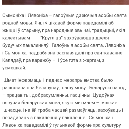
Сымоніха і Лявоніха – галоўныя дзеючыя асобы свята
роднай мовы. Яны ў цікавай форме паведамілі аб
жыцці ў старыну, пра народныя звычаі, традыцыі, якія
калектывам “Кругліца” захоўваюцца дзеля
будучых пакаленняў. Галоўныя асобы свята, Лявоніха
і Сымоніха, падрабязна распавядалі пра святкаванне
Калядаў, пра варажбу – і ўсё гэта з жартам, з
усмешкай.
Шмат інфармацыі падчас мерапрыемства было
расказана пра беларусаў, нашу мову. Беларускі народ
– працавіты, добрасумленны, гасцінны. Цудоўная
пявучая беларуская мова, якую мы маем – вялікае
шчасце, і на ёй трэба часцей размаўляць, захоўваць і
перадаваць з пакалення ў пакаленне. Сымоніха і
Лявоніха паведамілі ў гульнявой форме пра культуру