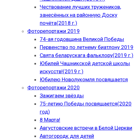
Чествование лучших тружеников,
занесённых на районную Доску
почёта(2018 г.)
Фоторепортажи 2019
74-ая годовщина Великой Победы
Первенство по летнему биатлону 2019
Свята беларускага фальклору(2019 г.)
Юбилей Чашникской детской школы
искусств!(2019 г.)
Юбилею Новолукомля посвящается
Фоторепортажи 2020
Зажигаем звёзды
75-летию Победы посвящается(2020
год)
8 Марта!
Августовские встречи в Белой Церкви
Автогородк для детей