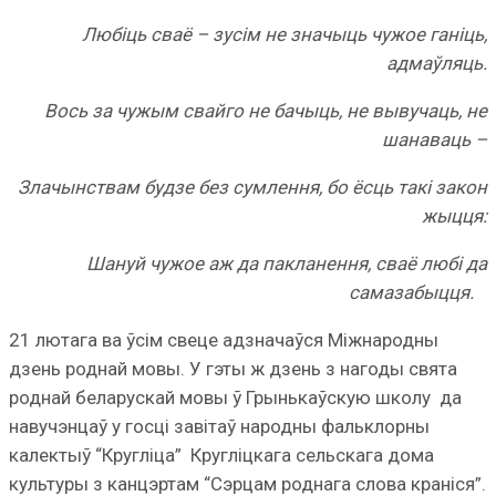
Любіць сваё – зусім не значыць чужое ганіць,
адмаўляць.
Вось за чужым свайго не бачыць, не вывучаць, не
шанаваць –
Злачынствам будзе без сумлення, бо ёсць такі закон
жыцця:
Шануй чужое аж да пакланення, сваё любі да
самазабыцця.
21 лютага ва ўсім свеце адзначаўся Міжнародны
дзень роднай мовы. У гэты ж дзень з нагоды свята
роднай беларускай мовы ў Грынькаўскую школу да
навучэнцаў у госці завітаў народны фальклорны
калектыў “Кругліца” Кругліцкага сельскага дома
культуры з канцэртам “Сэрцам роднага слова краніся”.