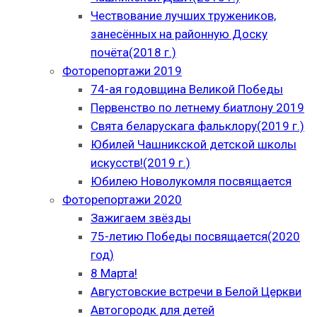
Чествование лучших тружеников,
занесённых на районную Доску
почёта(2018 г.)
Фоторепортажи 2019
74-ая годовщина Великой Победы
Первенство по летнему биатлону 2019
Свята беларускага фальклору(2019 г.)
Юбилей Чашникской детской школы
искусств!(2019 г.)
Юбилею Новолукомля посвящается
Фоторепортажи 2020
Зажигаем звёзды
75-летию Победы посвящается(2020
год)
8 Марта!
Августовские встречи в Белой Церкви
Автогородк для детей