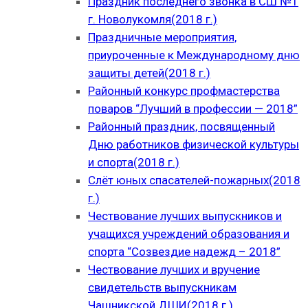
Праздник последнего звонка в СШ №1
г. Новолукомля(2018 г.)
Праздничные мероприятия,
приуроченные к Международному дню
защиты детей(2018 г.)
Районный конкурс профмастерства
поваров “Лучший в профессии — 2018”
Районный праздник, посвященный
Дню работников физической культуры
и спорта(2018 г.)
Слёт юных спасателей-пожарных(2018
г.)
Чествование лучших выпускников и
учащихся учреждений образования и
спорта “Созвездие надежд – 2018”
Чествование лучших и вручение
свидетельств выпускникам
Чашникской ДШИ(2018 г.)