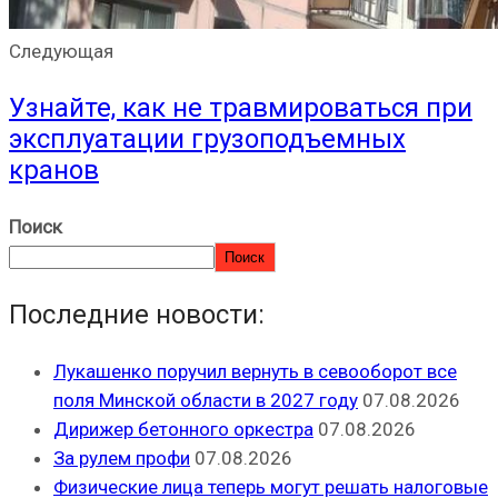
Следующая
Узнайте, как не травмироваться при
эксплуатации грузоподъемных
кранов
Поиск
Поиск
Последние новости:
Лукашенко поручил вернуть в севооборот все
поля Минской области в 2027 году
07.08.2026
Дирижер бетонного оркестра
07.08.2026
За рулем профи
07.08.2026
Физические лица теперь могут решать налоговые