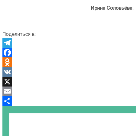
Ирина Соловьёва.
Поделиться в:
Telegram
Facebook
Odnoklassniki
VK
X
Email
Отправить