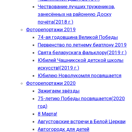
Чествование лучших тружеников,
занесённых на районную Доску
почёта(2018 г.)
Фоторепортажи 2019
74-ая годовщина Великой Победы
Первенство по летнему биатлону 2019
Свята беларускага фальклору(2019 г.)
Юбилей Чашникской детской школы
искусств!(2019 г.)
Юбилею Новолукомля посвящается
Фоторепортажи 2020
Зажигаем звёзды
75-летию Победы посвящается(2020
год)
8 Марта!
Августовские встречи в Белой Церкви
Автогородк для детей