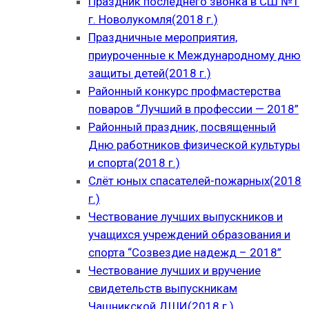
Праздник последнего звонка в СШ №1
г. Новолукомля(2018 г.)
Праздничные мероприятия,
приуроченные к Международному дню
защиты детей(2018 г.)
Районный конкурс профмастерства
поваров “Лучший в профессии — 2018”
Районный праздник, посвященный
Дню работников физической культуры
и спорта(2018 г.)
Слёт юных спасателей-пожарных(2018
г.)
Чествование лучших выпускников и
учащихся учреждений образования и
спорта “Созвездие надежд – 2018”
Чествование лучших и вручение
свидетельств выпускникам
Чашникской ДШИ(2018 г.)