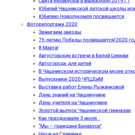
Свята беларускага фальклору(2019 г.)
Юбилей Чашникской детской школы иску
Юбилею Новолукомля посвящается
Фоторепортажи 2020
Зажигаем звёзды
75-летию Победы посвящается(2020 го
8 Марта!
Августовские встречи в Белой Церкви
Автогородк для детей
В Чашникском историческом музее отк
Выпускники-2020 ЧРЦДиМ
Выставка работ Елены Рыжанковой
День знаний на Чашниччине
День учителя на Чашниччине
Золотой выпуск Чашникской гимназии
Как праздновали 3 июля…
“Мы – граждане Беларуси”
Наши на Славянке