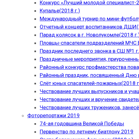
Конкурс «Лучший молодой специалист-
Купалье(2018 г.)
Международный турнир по мини-футболу
Отчетный концерт воспитанников ДШИ(2
Парад колясок в г. Новолукомле(2018 г.
Пловцы-спасатели подразделений МЧС В
Праздник последнего звонка в СШ №1 г.
Праздничные мероприятия, приуроченны
Районный конкурс профмастерства пова
Районный праздник, посвященный Дню р
Слёт юных спасателей-пожарных(2018 г
Чествование лучших выпускников и уча
Чествование лучших и вручение свидет
Чествование лучших тружеников, занесё
Фоторепортажи 2019
74-ая годовщина Великой Победы
Первенство по летнему биатлону 2019