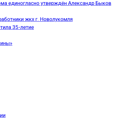
ома единогласно утверждён Александр Быков
аботники жкх г. Новолукомля
тила 35-летие
чины»
сии