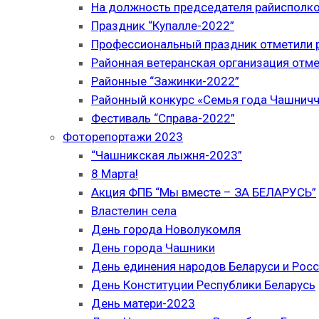
На должность председателя райисполк
Праздник “Купалле-2022”
Профессиональный праздник отметили р
Районная ветеранская организация отме
Районные “Зажинки-2022”
Районный конкурс «Семья года Чашнич
Фестиваль “Справа-2022”
Фоторепортажи 2023
“Чашникская лыжня-2023”
8 Марта!
Акция ФПБ “Мы вместе – ЗА БЕЛАРУСЬ”
Властелин села
День города Новолукомля
День города Чашники
День единения народов Беларуси и Рос
День Конституции Республики Беларусь
День матери-2023