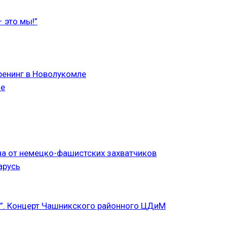
 это мы!”
ренинг в Новолукомле
ле
а от немецко-фашистских захватчиков
арусь
”. Концерт Чашникского районного ЦДиМ