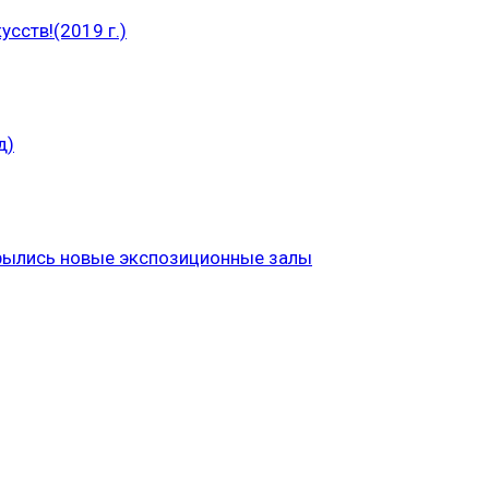
сств!(2019 г.)
д)
рылись новые экспозиционные залы