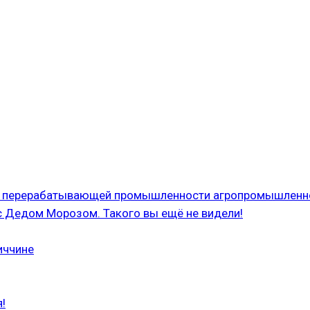
 и перерабатывающей промышленности агропромышленн
с Дедом Морозом. Такого вы ещё не видели!
иччине
!