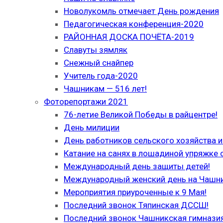
Новолукомль отмечает День рождения
Педагогическая конференция-2020
РАЙОННАЯ ДОСКА ПОЧЁТА-2019
Славуты зямляк
Снежный снайпер
Учитель года-2020
Чашникам — 516 лет!
Фоторепортажи 2021
76-летие Великой Победы в райцентре!
День милиции
День работников сельского хозяйства
Катание на санях в лошадиной упряжке 
Международный день защиты детей!
Международный женский день на Чашн
Мероприятия приуроченные к 9 Мая!
Последний звонок Тяпинская ДССШ!
Последний звонок Чашникская гимназия