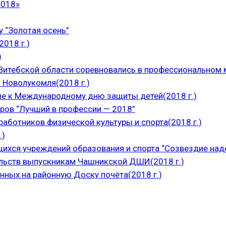
2018»
 “Золотая осень”
018 г.)
)
итебской области соревновались в профессиональном м
 Новолукомля(2018 г.)
е к Международному дню защиты детей(2018 г.)
ров “Лучший в профессии — 2018”
аботников физической культуры и спорта(2018 г.)
.)
щихся учреждений образования и спорта “Созвездие над
ельств выпускникам Чашникской ДШИ(2018 г.)
нных на районную Доску почёта(2018 г.)