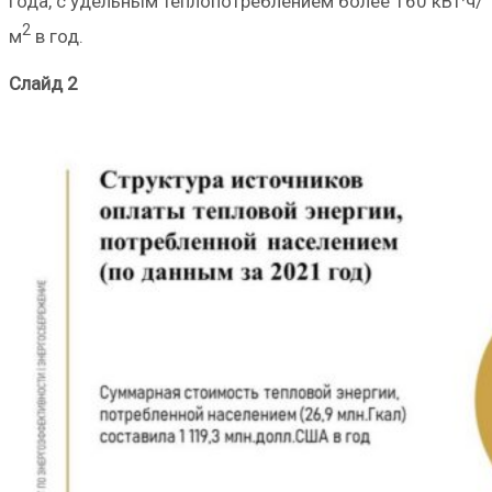
года, с удельным теплопотреблением более 160 кВт·ч/
2
м
в год.
Слайд 2