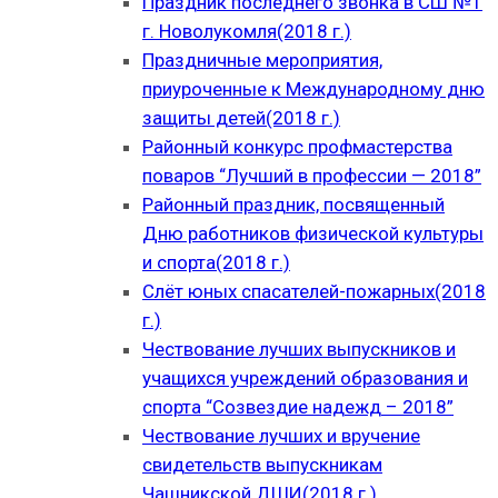
Праздник последнего звонка в СШ №1
г. Новолукомля(2018 г.)
Праздничные мероприятия,
приуроченные к Международному дню
защиты детей(2018 г.)
Районный конкурс профмастерства
поваров “Лучший в профессии — 2018”
Районный праздник, посвященный
Дню работников физической культуры
и спорта(2018 г.)
Слёт юных спасателей-пожарных(2018
г.)
Чествование лучших выпускников и
учащихся учреждений образования и
спорта “Созвездие надежд – 2018”
Чествование лучших и вручение
свидетельств выпускникам
Чашникской ДШИ(2018 г.)