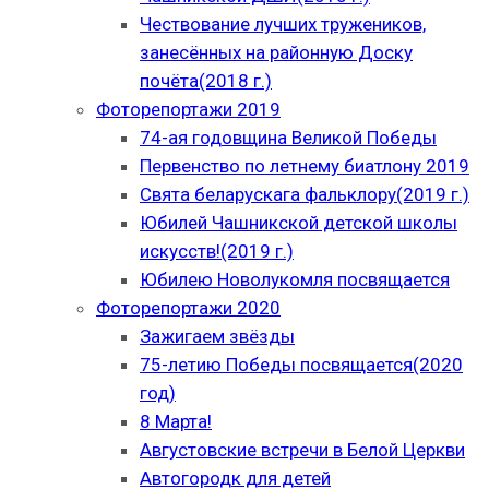
Чествование лучших тружеников,
занесённых на районную Доску
почёта(2018 г.)
Фоторепортажи 2019
74-ая годовщина Великой Победы
Первенство по летнему биатлону 2019
Свята беларускага фальклору(2019 г.)
Юбилей Чашникской детской школы
искусств!(2019 г.)
Юбилею Новолукомля посвящается
Фоторепортажи 2020
Зажигаем звёзды
75-летию Победы посвящается(2020
год)
8 Марта!
Августовские встречи в Белой Церкви
Автогородк для детей