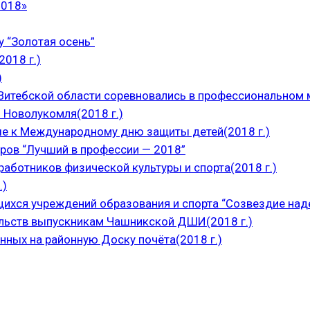
2018»
 “Золотая осень”
018 г.)
)
итебской области соревновались в профессиональном м
 Новолукомля(2018 г.)
е к Международному дню защиты детей(2018 г.)
ров “Лучший в профессии — 2018”
аботников физической культуры и спорта(2018 г.)
.)
щихся учреждений образования и спорта “Созвездие над
ельств выпускникам Чашникской ДШИ(2018 г.)
нных на районную Доску почёта(2018 г.)