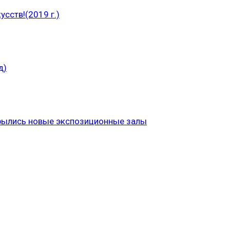
сств!(2019 г.)
д)
рылись новые экспозиционные залы