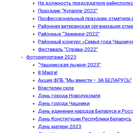
На должность председателя райисполк
Праздник “Купалле-2022”
Профессиональный праздник отметили р
Районная ветеранская организация отме
Районные “Зажинки-2022”
Районный конкурс «Семья года Чашнич
Фестиваль “Справа-2022”
Фоторепортажи 2023
“Чашникская лыжня-2023”
8 Марта!
Акция ФПБ “Мы вместе – ЗА БЕЛАРУСЬ”
Властелин села
День города Новолукомля
День города Чашники
День единения народов Беларуси и Рос
День Конституции Республики Беларусь
День матери-2023