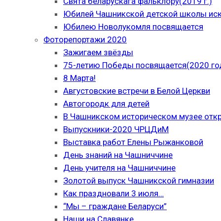
Свята беларускага фальклору(2019 г.)
Юбилей Чашникской детской школы иску
Юбилею Новолукомля посвящается
Фоторепортажи 2020
Зажигаем звёзды
75-летию Победы посвящается(2020 го
8 Марта!
Августовские встречи в Белой Церкви
Автогородк для детей
В Чашникском историческом музее отк
Выпускники-2020 ЧРЦДиМ
Выставка работ Елены Рыжанковой
День знаний на Чашниччине
День учителя на Чашниччине
Золотой выпуск Чашникской гимназии
Как праздновали 3 июля…
“Мы – граждане Беларуси”
Наши на Славянке