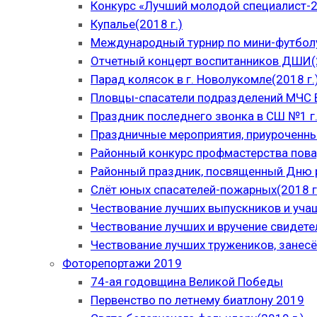
Конкурс «Лучший молодой специалист-
Купалье(2018 г.)
Международный турнир по мини-футболу
Отчетный концерт воспитанников ДШИ(2
Парад колясок в г. Новолукомле(2018 г.
Пловцы-спасатели подразделений МЧС В
Праздник последнего звонка в СШ №1 г.
Праздничные мероприятия, приуроченны
Районный конкурс профмастерства пова
Районный праздник, посвященный Дню р
Слёт юных спасателей-пожарных(2018 г
Чествование лучших выпускников и уча
Чествование лучших и вручение свидет
Чествование лучших тружеников, занесё
Фоторепортажи 2019
74-ая годовщина Великой Победы
Первенство по летнему биатлону 2019