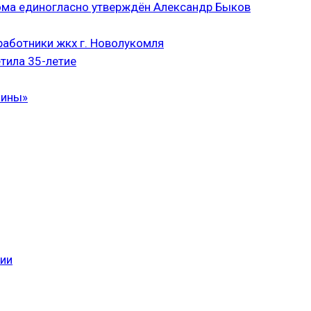
ома единогласно утверждён Александр Быков
аботники жкх г. Новолукомля
тила 35-летие
чины»
сии