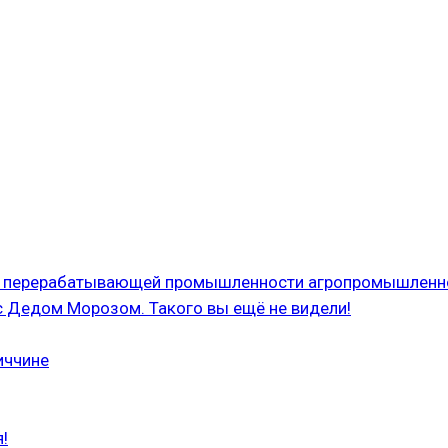
 и перерабатывающей промышленности агропромышленн
с Дедом Морозом. Такого вы ещё не видели!
иччине
!