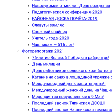
Новолукомль отмечает День рождения
Педагогическая конференция-2020
РАЙОННАЯ ДОСКА ПОЧЁТА-2019
Славуты зямляк
Снежный снайпер
Учитель года-2020
Чашникам — 516 лет!
Фоторепортажи 2021
76-летие Великой Победы в райцентре!
День милиции
День работников сельского хозяйства
Катание на санях в лошадиной упряжке 
Международный день защиты детей!
Международный женский день на Чашн
Мероприятия приуроченные к 9 Мая!
Последний звонок Тяпинская ДССШ!
Последний звонок Чашникская гимназия