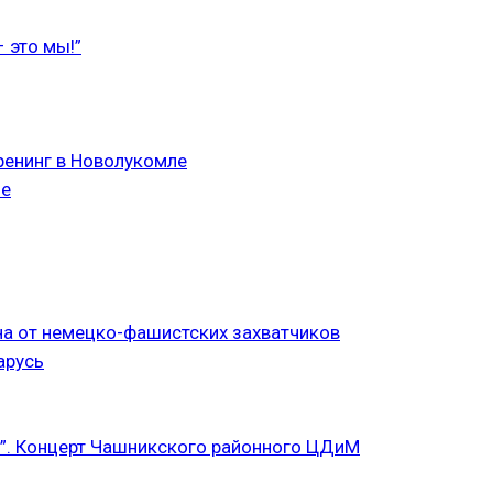
 это мы!”
ренинг в Новолукомле
ле
а от немецко-фашистских захватчиков
арусь
”. Концерт Чашникского районного ЦДиМ