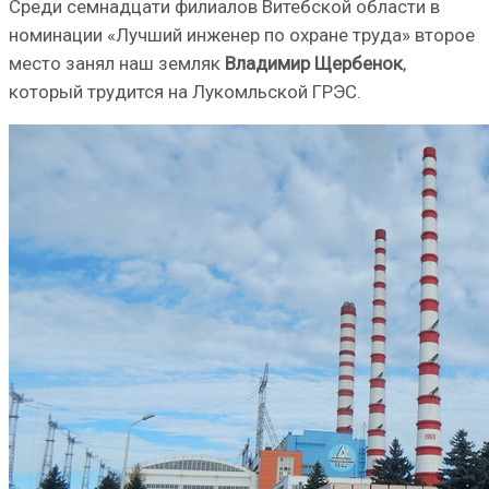
Среди семнадцати фили­алов Витебской области в
номинации «Лучший инже­нер по охране труда» второе
место занял наш земляк
Вла­димир Щербенок
,
который трудится на Лукомльской ГРЭС.