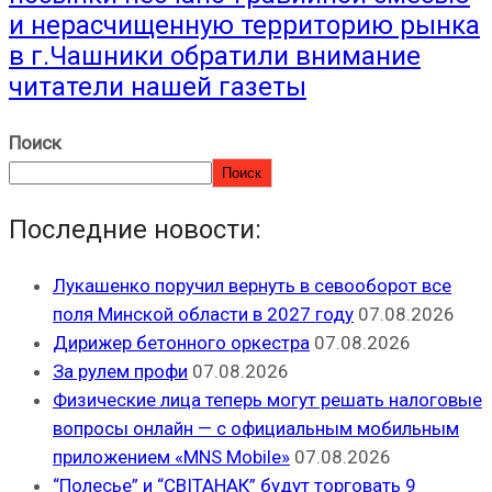
и нерасчищенную территорию рынка
в г.Чашники обратили внимание
читатели нашей газеты
Поиск
Поиск
Последние новости:
Лукашенко поручил вернуть в севооборот все
поля Минской области в 2027 году
07.08.2026
Дирижер бетонного оркестра
07.08.2026
За рулем профи
07.08.2026
Физические лица теперь могут решать налоговые
вопросы онлайн — с официальным мобильным
приложением «MNS Mobile»
07.08.2026
“Полесье” и “СВІТАНАК” будут торговать 9