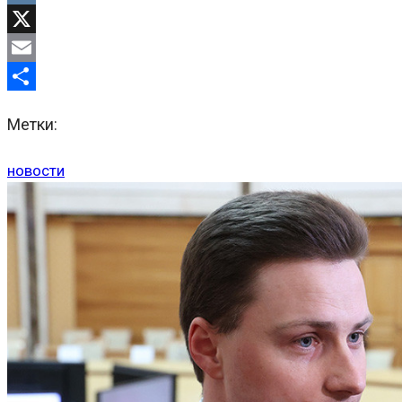
VK
X
Email
Отправить
Метки:
новости