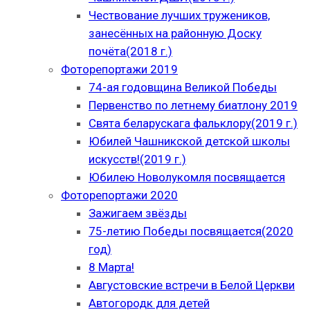
Чествование лучших тружеников,
занесённых на районную Доску
почёта(2018 г.)
Фоторепортажи 2019
74-ая годовщина Великой Победы
Первенство по летнему биатлону 2019
Свята беларускага фальклору(2019 г.)
Юбилей Чашникской детской школы
искусств!(2019 г.)
Юбилею Новолукомля посвящается
Фоторепортажи 2020
Зажигаем звёзды
75-летию Победы посвящается(2020
год)
8 Марта!
Августовские встречи в Белой Церкви
Автогородк для детей