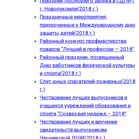
Праздник последнего звонка в СШ №1
г. Новолукомля(2018 г.)
Праздничные мероприятия,
приуроченные к Международному дню
защиты детей(2018 г.)
Районный конкурс профмастерства
поваров “Лучший в профессии — 2018”
Районный праздник, посвященный
Дню работников физической культуры
и спорта(2018 г.)
Слёт юных спасателей-пожарных(2018
г.)
Чествование лучших выпускников и
учащихся учреждений образования и
спорта “Созвездие надежд – 2018”
Чествование лучших и вручение
свидетельств выпускникам
Чашникской ДШИ(2018 г.)