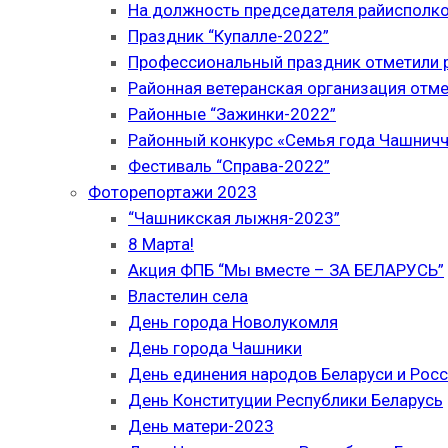
На должность председателя райисполк
Праздник “Купалле-2022”
Профессиональный праздник отметили р
Районная ветеранская организация отме
Районные “Зажинки-2022”
Районный конкурс «Семья года Чашнич
Фестиваль “Справа-2022”
Фоторепортажи 2023
“Чашникская лыжня-2023”
8 Марта!
Акция ФПБ “Мы вместе – ЗА БЕЛАРУСЬ”
Властелин села
День города Новолукомля
День города Чашники
День единения народов Беларуси и Рос
День Конституции Республики Беларусь
День матери-2023