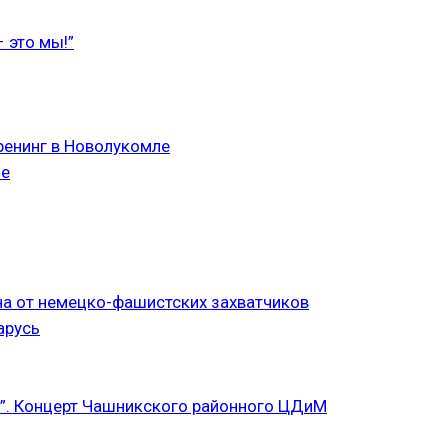
 это мы!”
ренинг в Новолукомле
ле
а от немецко-фашистских захватчиков
арусь
”. Концерт Чашникского районного ЦДиМ