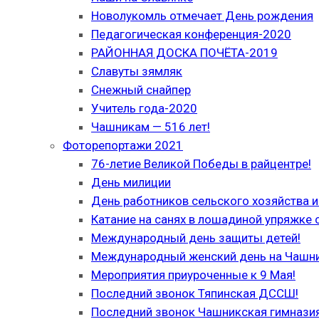
Новолукомль отмечает День рождения
Педагогическая конференция-2020
РАЙОННАЯ ДОСКА ПОЧЁТА-2019
Славуты зямляк
Снежный снайпер
Учитель года-2020
Чашникам — 516 лет!
Фоторепортажи 2021
76-летие Великой Победы в райцентре!
День милиции
День работников сельского хозяйства
Катание на санях в лошадиной упряжке 
Международный день защиты детей!
Международный женский день на Чашн
Мероприятия приуроченные к 9 Мая!
Последний звонок Тяпинская ДССШ!
Последний звонок Чашникская гимназия