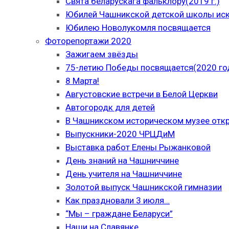
Свята беларускага фальклору(2019 г.)
Юбилей Чашникской детской школы иску
Юбилею Новолукомля посвящается
Фоторепортажи 2020
Зажигаем звёзды
75-летию Победы посвящается(2020 го
8 Марта!
Августовские встречи в Белой Церкви
Автогородк для детей
В Чашникском историческом музее отк
Выпускники-2020 ЧРЦДиМ
Выставка работ Елены Рыжанковой
День знаний на Чашниччине
День учителя на Чашниччине
Золотой выпуск Чашникской гимназии
Как праздновали 3 июля…
“Мы – граждане Беларуси”
Наши на Славянке