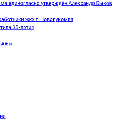
ома единогласно утверждён Александр Быков
аботники жкх г. Новолукомля
тила 35-летие
чины»
сии