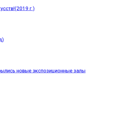
сств!(2019 г.)
д)
рылись новые экспозиционные залы