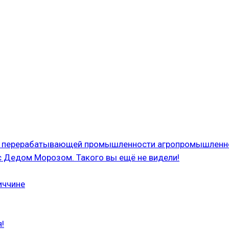
 и перерабатывающей промышленности агропромышленн
с Дедом Морозом. Такого вы ещё не видели!
иччине
!