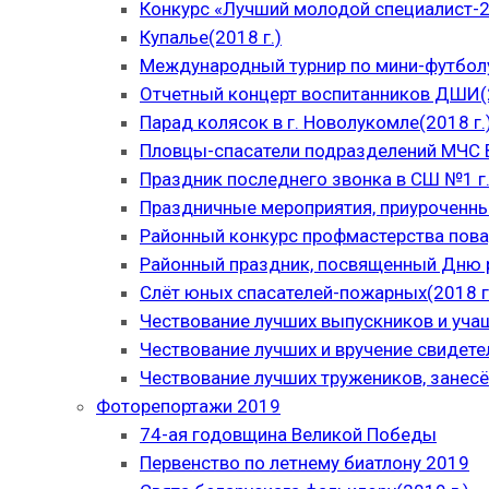
Конкурс «Лучший молодой специалист-
Купалье(2018 г.)
Международный турнир по мини-футболу
Отчетный концерт воспитанников ДШИ(2
Парад колясок в г. Новолукомле(2018 г.
Пловцы-спасатели подразделений МЧС В
Праздник последнего звонка в СШ №1 г.
Праздничные мероприятия, приуроченны
Районный конкурс профмастерства пова
Районный праздник, посвященный Дню р
Слёт юных спасателей-пожарных(2018 г
Чествование лучших выпускников и уча
Чествование лучших и вручение свидет
Чествование лучших тружеников, занесё
Фоторепортажи 2019
74-ая годовщина Великой Победы
Первенство по летнему биатлону 2019