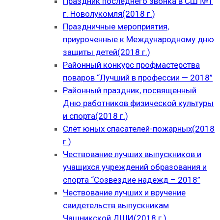
Праздник последнего звонка в СШ №1
г. Новолукомля(2018 г.)
Праздничные мероприятия,
приуроченные к Международному дню
защиты детей(2018 г.)
Районный конкурс профмастерства
поваров “Лучший в профессии — 2018”
Районный праздник, посвященный
Дню работников физической культуры
и спорта(2018 г.)
Слёт юных спасателей-пожарных(2018
г.)
Чествование лучших выпускников и
учащихся учреждений образования и
спорта “Созвездие надежд – 2018”
Чествование лучших и вручение
свидетельств выпускникам
Чашникской ДШИ(2018 г.)