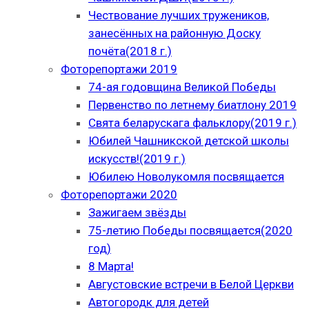
Чествование лучших тружеников,
занесённых на районную Доску
почёта(2018 г.)
Фоторепортажи 2019
74-ая годовщина Великой Победы
Первенство по летнему биатлону 2019
Свята беларускага фальклору(2019 г.)
Юбилей Чашникской детской школы
искусств!(2019 г.)
Юбилею Новолукомля посвящается
Фоторепортажи 2020
Зажигаем звёзды
75-летию Победы посвящается(2020
год)
8 Марта!
Августовские встречи в Белой Церкви
Автогородк для детей