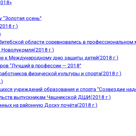
2018»
 “Золотая осень”
018 г.)
)
итебской области соревновались в профессиональном м
 Новолукомля(2018 г.)
е к Международному дню защиты детей(2018 г.)
ров “Лучший в профессии — 2018”
аботников физической культуры и спорта(2018 г.)
.)
щихся учреждений образования и спорта “Созвездие над
ельств выпускникам Чашникской ДШИ(2018 г.)
нных на районную Доску почёта(2018 г.)