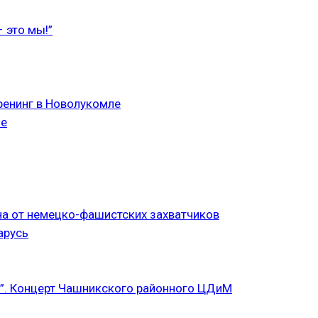
 это мы!”
ренинг в Новолукомле
ле
а от немецко-фашистских захватчиков
арусь
”. Концерт Чашникского районного ЦДиМ