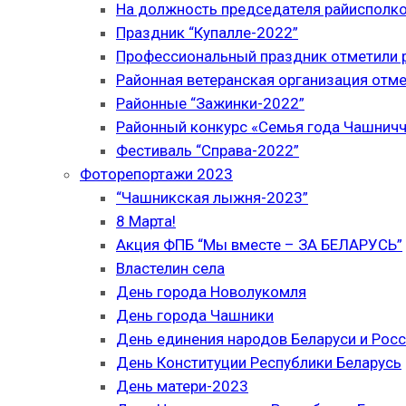
На должность председателя райисполк
Праздник “Купалле-2022”
Профессиональный праздник отметили р
Районная ветеранская организация отме
Районные “Зажинки-2022”
Районный конкурс «Семья года Чашнич
Фестиваль “Справа-2022”
Фоторепортажи 2023
“Чашникская лыжня-2023”
8 Марта!
Акция ФПБ “Мы вместе – ЗА БЕЛАРУСЬ”
Властелин села
День города Новолукомля
День города Чашники
День единения народов Беларуси и Рос
День Конституции Республики Беларусь
День матери-2023