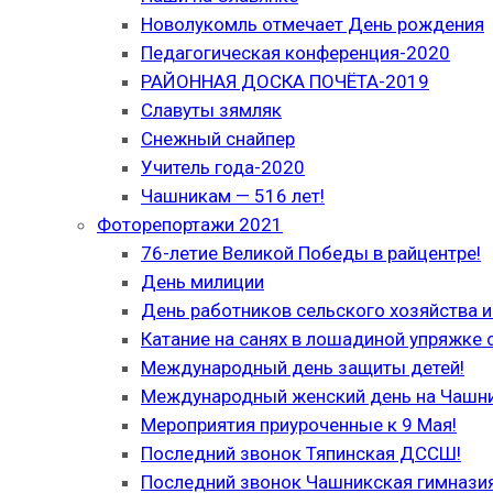
Новолукомль отмечает День рождения
Педагогическая конференция-2020
РАЙОННАЯ ДОСКА ПОЧЁТА-2019
Славуты зямляк
Снежный снайпер
Учитель года-2020
Чашникам — 516 лет!
Фоторепортажи 2021
76-летие Великой Победы в райцентре!
День милиции
День работников сельского хозяйства
Катание на санях в лошадиной упряжке 
Международный день защиты детей!
Международный женский день на Чашн
Мероприятия приуроченные к 9 Мая!
Последний звонок Тяпинская ДССШ!
Последний звонок Чашникская гимназия