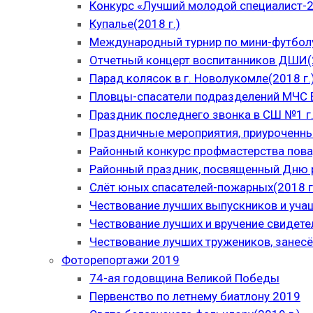
Конкурс «Лучший молодой специалист-
Купалье(2018 г.)
Международный турнир по мини-футболу
Отчетный концерт воспитанников ДШИ(2
Парад колясок в г. Новолукомле(2018 г.
Пловцы-спасатели подразделений МЧС В
Праздник последнего звонка в СШ №1 г.
Праздничные мероприятия, приуроченны
Районный конкурс профмастерства пова
Районный праздник, посвященный Дню р
Слёт юных спасателей-пожарных(2018 г
Чествование лучших выпускников и уча
Чествование лучших и вручение свидет
Чествование лучших тружеников, занесё
Фоторепортажи 2019
74-ая годовщина Великой Победы
Первенство по летнему биатлону 2019