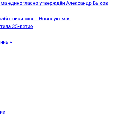
ома единогласно утверждён Александр Быков
аботники жкх г. Новолукомля
тила 35-летие
чины»
сии