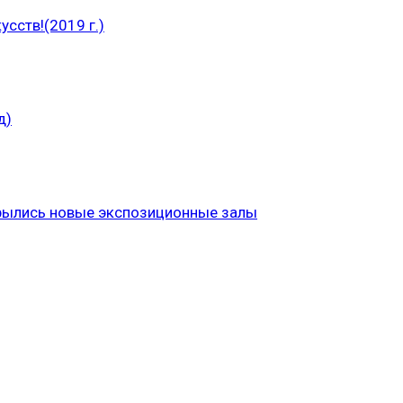
сств!(2019 г.)
д)
рылись новые экспозиционные залы