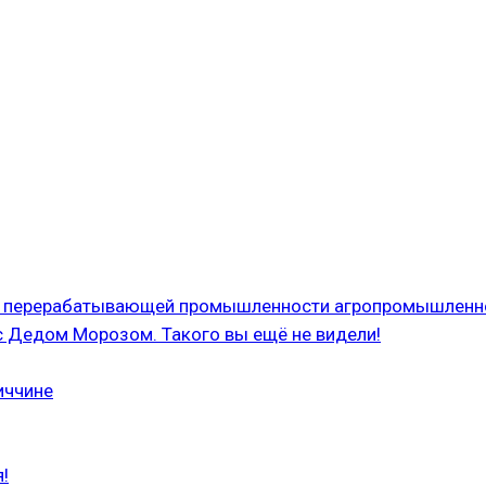
 и перерабатывающей промышленности агропромышленн
с Дедом Морозом. Такого вы ещё не видели!
иччине
!