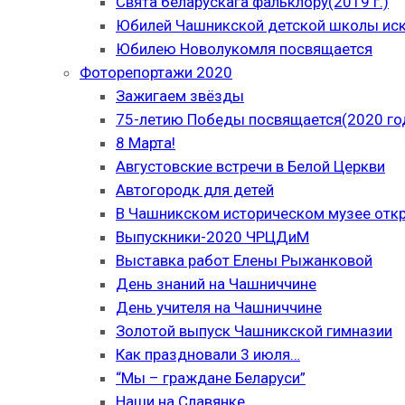
Свята беларускага фальклору(2019 г.)
Юбилей Чашникской детской школы иску
Юбилею Новолукомля посвящается
Фоторепортажи 2020
Зажигаем звёзды
75-летию Победы посвящается(2020 го
8 Марта!
Августовские встречи в Белой Церкви
Автогородк для детей
В Чашникском историческом музее отк
Выпускники-2020 ЧРЦДиМ
Выставка работ Елены Рыжанковой
День знаний на Чашниччине
День учителя на Чашниччине
Золотой выпуск Чашникской гимназии
Как праздновали 3 июля…
“Мы – граждане Беларуси”
Наши на Славянке