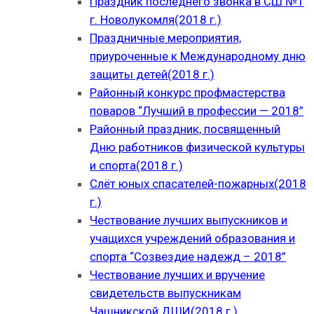
Праздник последнего звонка в СШ №1
г. Новолукомля(2018 г.)
Праздничные мероприятия,
приуроченные к Международному дню
защиты детей(2018 г.)
Районный конкурс профмастерства
поваров “Лучший в профессии — 2018”
Районный праздник, посвященный
Дню работников физической культуры
и спорта(2018 г.)
Слёт юных спасателей-пожарных(2018
г.)
Чествование лучших выпускников и
учащихся учреждений образования и
спорта “Созвездие надежд – 2018”
Чествование лучших и вручение
свидетельств выпускникам
Чашникской ДШИ(2018 г.)