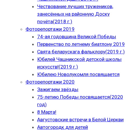
Чествование лучших тружеников,
занесённых на районную Доску
почёта(2018 г.)
Фоторепортажи 2019
74-ая годовщина Великой Победы
Первенство по летнему биатлону 2019
Свята беларускага фальклору(2019 г.)
Юбилей Чашникской детской школы
искусств!(2019 г.)
Юбилею Новолукомля посвящается
Фоторепортажи 2020
Зажигаем звёзды
75-летию Победы посвящается(2020
год)
8 Марта!
Августовские встречи в Белой Церкви
Автогородк для детей