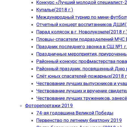
Конкурс «Лучший молодой специалист-
Купалье(2018 г.)
Международный турнир по мини-футболу
Отчетный концерт воспитанников ДШИ(2
Парад колясок в г. Новолукомле(2018 г.
Пловцы-спасатели подразделений МЧС В
Праздник последнего звонка в СШ №1 г.
Праздничные мероприятия, приуроченны
Районный конкурс профмастерства пова
Районный праздник, посвященный Дню р
Слёт юных спасателей-пожарных(2018 г
Чествование лучших выпускников и уча
Чествование лучших и вручение свидет
Чествование лучших тружеников, занесё
Фоторепортажи 2019
74-ая годовщина Великой Победы
Первенство по летнему биатлону 2019