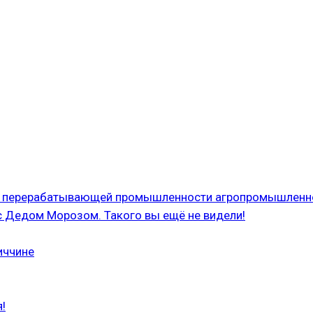
 и перерабатывающей промышленности агропромышленн
с Дедом Морозом. Такого вы ещё не видели!
иччине
!