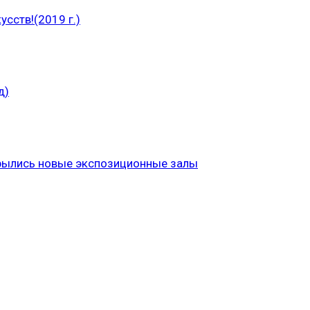
сств!(2019 г.)
д)
рылись новые экспозиционные залы