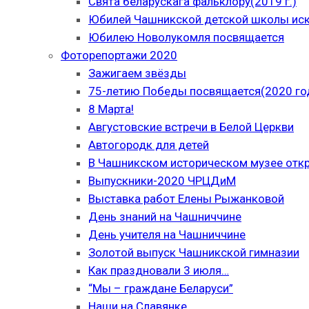
Свята беларускага фальклору(2019 г.)
Юбилей Чашникской детской школы иску
Юбилею Новолукомля посвящается
Фоторепортажи 2020
Зажигаем звёзды
75-летию Победы посвящается(2020 го
8 Марта!
Августовские встречи в Белой Церкви
Автогородк для детей
В Чашникском историческом музее отк
Выпускники-2020 ЧРЦДиМ
Выставка работ Елены Рыжанковой
День знаний на Чашниччине
День учителя на Чашниччине
Золотой выпуск Чашникской гимназии
Как праздновали 3 июля…
“Мы – граждане Беларуси”
Наши на Славянке