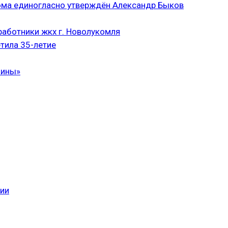
ома единогласно утверждён Александр Быков
аботники жкх г. Новолукомля
тила 35-летие
чины»
сии