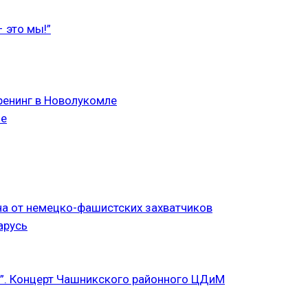
 это мы!”
ренинг в Новолукомле
ле
а от немецко-фашистских захватчиков
арусь
”. Концерт Чашникского районного ЦДиМ