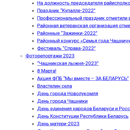
На должность председателя райисполк
Праздник “Купалле-2022”
Профессиональный праздник отметили р
Районная ветеранская организация отме
Районные “Зажинки-2022”
Районный конкурс «Семья года Чашнич
Фестиваль “Справа-2022”
Фоторепортажи 2023
“Чашникская лыжня-2023”
8 Марта!
Акция ФПБ “Мы вместе – ЗА БЕЛАРУСЬ”
Властелин села
День города Новолукомля
День города Чашники
День единения народов Беларуси и Рос
День Конституции Республики Беларусь
День матери-2023