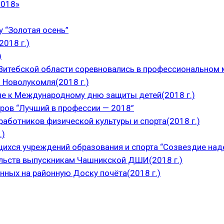
2018»
 “Золотая осень”
018 г.)
)
итебской области соревновались в профессиональном м
 Новолукомля(2018 г.)
е к Международному дню защиты детей(2018 г.)
ров “Лучший в профессии — 2018”
аботников физической культуры и спорта(2018 г.)
.)
щихся учреждений образования и спорта “Созвездие над
ельств выпускникам Чашникской ДШИ(2018 г.)
нных на районную Доску почёта(2018 г.)