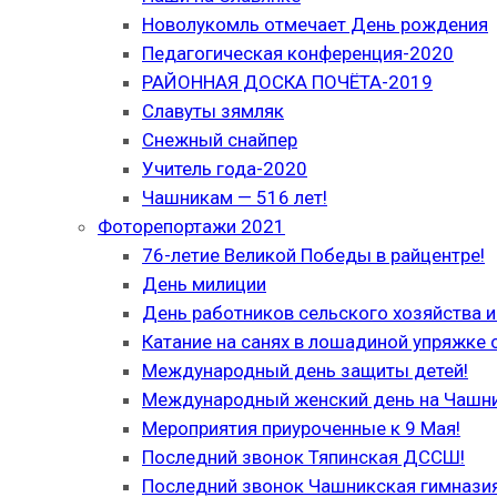
Новолукомль отмечает День рождения
Педагогическая конференция-2020
РАЙОННАЯ ДОСКА ПОЧЁТА-2019
Славуты зямляк
Снежный снайпер
Учитель года-2020
Чашникам — 516 лет!
Фоторепортажи 2021
76-летие Великой Победы в райцентре!
День милиции
День работников сельского хозяйства
Катание на санях в лошадиной упряжке 
Международный день защиты детей!
Международный женский день на Чашн
Мероприятия приуроченные к 9 Мая!
Последний звонок Тяпинская ДССШ!
Последний звонок Чашникская гимназия