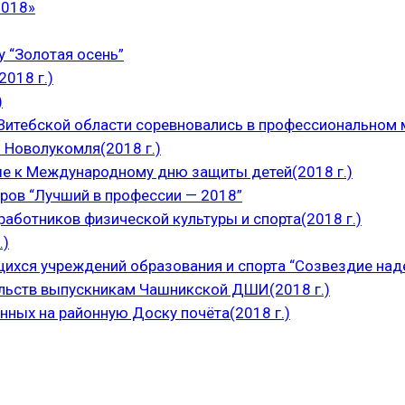
2018»
 “Золотая осень”
018 г.)
)
итебской области соревновались в профессиональном м
 Новолукомля(2018 г.)
е к Международному дню защиты детей(2018 г.)
ров “Лучший в профессии — 2018”
аботников физической культуры и спорта(2018 г.)
.)
щихся учреждений образования и спорта “Созвездие над
ельств выпускникам Чашникской ДШИ(2018 г.)
нных на районную Доску почёта(2018 г.)