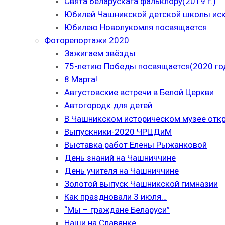
Свята беларускага фальклору(2019 г.)
Юбилей Чашникской детской школы иску
Юбилею Новолукомля посвящается
Фоторепортажи 2020
Зажигаем звёзды
75-летию Победы посвящается(2020 го
8 Марта!
Августовские встречи в Белой Церкви
Автогородк для детей
В Чашникском историческом музее отк
Выпускники-2020 ЧРЦДиМ
Выставка работ Елены Рыжанковой
День знаний на Чашниччине
День учителя на Чашниччине
Золотой выпуск Чашникской гимназии
Как праздновали 3 июля…
“Мы – граждане Беларуси”
Наши на Славянке