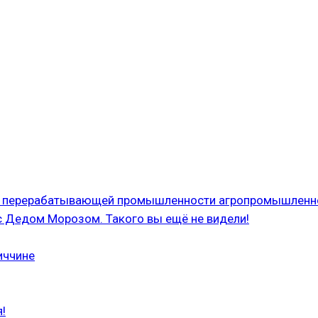
 и перерабатывающей промышленности агропромышленн
с Дедом Морозом. Такого вы ещё не видели!
иччине
!