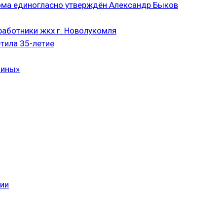
ома единогласно утверждён Александр Быков
аботники жкх г. Новолукомля
тила 35-летие
чины»
сии