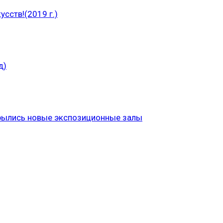
сств!(2019 г.)
д)
рылись новые экспозиционные залы