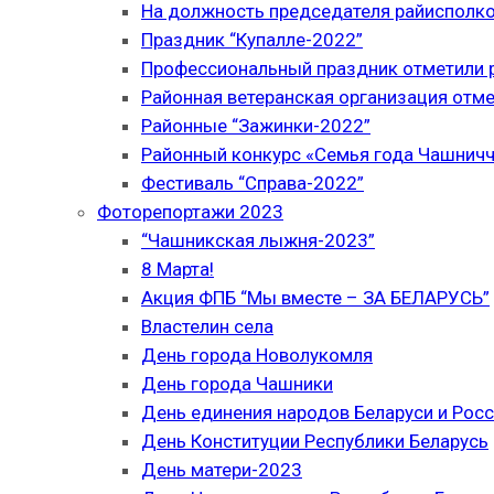
На должность председателя райисполк
Праздник “Купалле-2022”
Профессиональный праздник отметили р
Районная ветеранская организация отме
Районные “Зажинки-2022”
Районный конкурс «Семья года Чашнич
Фестиваль “Справа-2022”
Фоторепортажи 2023
“Чашникская лыжня-2023”
8 Марта!
Акция ФПБ “Мы вместе – ЗА БЕЛАРУСЬ”
Властелин села
День города Новолукомля
День города Чашники
День единения народов Беларуси и Рос
День Конституции Республики Беларусь
День матери-2023