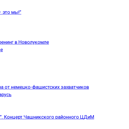
 это мы!”
ренинг в Новолукомле
ле
а от немецко-фашистских захватчиков
арусь
”. Концерт Чашникского районного ЦДиМ