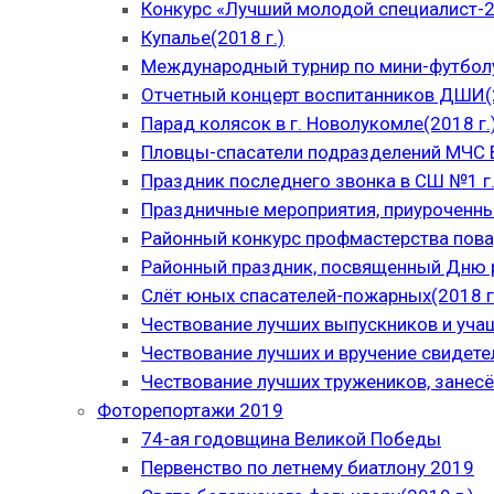
Конкурс «Лучший молодой специалист-
Купалье(2018 г.)
Международный турнир по мини-футболу
Отчетный концерт воспитанников ДШИ(2
Парад колясок в г. Новолукомле(2018 г.
Пловцы-спасатели подразделений МЧС В
Праздник последнего звонка в СШ №1 г.
Праздничные мероприятия, приуроченны
Районный конкурс профмастерства пова
Районный праздник, посвященный Дню р
Слёт юных спасателей-пожарных(2018 г
Чествование лучших выпускников и уча
Чествование лучших и вручение свидет
Чествование лучших тружеников, занесё
Фоторепортажи 2019
74-ая годовщина Великой Победы
Первенство по летнему биатлону 2019