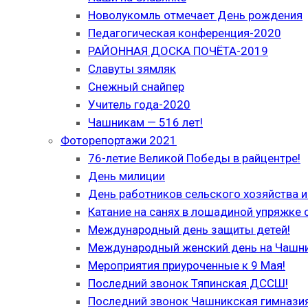
Новолукомль отмечает День рождения
Педагогическая конференция-2020
РАЙОННАЯ ДОСКА ПОЧЁТА-2019
Славуты зямляк
Снежный снайпер
Учитель года-2020
Чашникам — 516 лет!
Фоторепортажи 2021
76-летие Великой Победы в райцентре!
День милиции
День работников сельского хозяйства
Катание на санях в лошадиной упряжке 
Международный день защиты детей!
Международный женский день на Чашн
Мероприятия приуроченные к 9 Мая!
Последний звонок Тяпинская ДССШ!
Последний звонок Чашникская гимназия