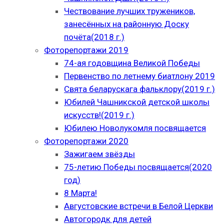
Чествование лучших тружеников,
занесённых на районную Доску
почёта(2018 г.)
Фоторепортажи 2019
74-ая годовщина Великой Победы
Первенство по летнему биатлону 2019
Свята беларускага фальклору(2019 г.)
Юбилей Чашникской детской школы
искусств!(2019 г.)
Юбилею Новолукомля посвящается
Фоторепортажи 2020
Зажигаем звёзды
75-летию Победы посвящается(2020
год)
8 Марта!
Августовские встречи в Белой Церкви
Автогородк для детей