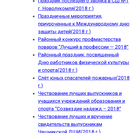
Праздник последнего звонка в СШ №1
г. Новолукомля(2018 г.)
Праздничные мероприятия,
приуроченные к Международному дню
защиты детей(2018 г.)
Районный конкурс профмастерства
поваров “Лучший в профессии — 2018”
Районный праздник, посвященный
Дню работников физической культуры
и спорта(2018 г.)
Слёт юных спасателей-пожарных(2018
г.)
Чествование лучших выпускников и
учащихся учреждений образования и
спорта “Созвездие надежд – 2018”
Чествование лучших и вручение
свидетельств выпускникам
Чашникской ДШИ(2018 г.)