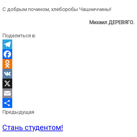
С добрым почином, хлеборобы Чашниччины!
Михаил ДЕРЕВЯГО.
Поделиться в:
Telegram
Facebook
Odnoklassniki
VK
X
Email
Предыдущая
Отправить
Стань студентом!