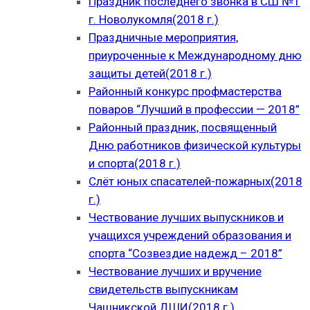
Праздник последнего звонка в СШ №1
г. Новолукомля(2018 г.)
Праздничные мероприятия,
приуроченные к Международному дню
защиты детей(2018 г.)
Районный конкурс профмастерства
поваров “Лучший в профессии — 2018”
Районный праздник, посвященный
Дню работников физической культуры
и спорта(2018 г.)
Слёт юных спасателей-пожарных(2018
г.)
Чествование лучших выпускников и
учащихся учреждений образования и
спорта “Созвездие надежд – 2018”
Чествование лучших и вручение
свидетельств выпускникам
Чашникской ДШИ(2018 г.)