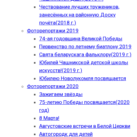
Чествование лучших тружеников,
занесённых на районную Доску
почёта(2018 г.)
Фоторепортажи 2019
74-ая годовщина Великой Победы
Первенство по летнему биатлону 2019
Свята беларускага фальклору(2019 г.)
Юбилей Чашникской детской школы
искусств!(2019 г.)
Юбилею Новолукомля посвящается
Фоторепортажи 2020
Зажигаем звёзды
75-летию Победы посвящается(2020
год)
8 Марта!
Августовские встречи в Белой Церкви
Автогородк для детей