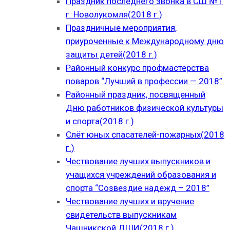
Праздник последнего звонка в СШ №1
г. Новолукомля(2018 г.)
Праздничные мероприятия,
приуроченные к Международному дню
защиты детей(2018 г.)
Районный конкурс профмастерства
поваров “Лучший в профессии — 2018”
Районный праздник, посвященный
Дню работников физической культуры
и спорта(2018 г.)
Слёт юных спасателей-пожарных(2018
г.)
Чествование лучших выпускников и
учащихся учреждений образования и
спорта “Созвездие надежд – 2018”
Чествование лучших и вручение
свидетельств выпускникам
Чашникской ДШИ(2018 г.)