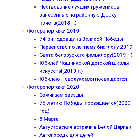
Чествование лучших тружеников,
занесённых на районную Доску
почёта(2018 г.)
Фоторепортажи 2019
74-ая годовщина Великой Победы
Первенство по летнему биатлону 2019
Свята беларускага фальклору(2019 г.)
Юбилей Чашникской детской школы
искусств!(2019 г.)
Юбилею Новолукомля посвящается
Фоторепортажи 2020
Зажигаем звёзды
75-летию Победы посвящается(2020
год)
8 Марта!
Августовские встречи в Белой Церкви
Автогородк для детей