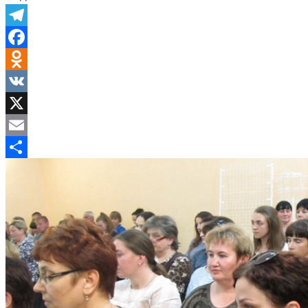
Telegram
Facebook
Odnoklassniki
VK
X
Email
Отправить