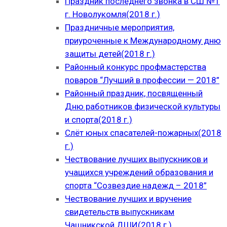
Праздник последнего звонка в СШ №1
г. Новолукомля(2018 г.)
Праздничные мероприятия,
приуроченные к Международному дню
защиты детей(2018 г.)
Районный конкурс профмастерства
поваров “Лучший в профессии — 2018”
Районный праздник, посвященный
Дню работников физической культуры
и спорта(2018 г.)
Слёт юных спасателей-пожарных(2018
г.)
Чествование лучших выпускников и
учащихся учреждений образования и
спорта “Созвездие надежд – 2018”
Чествование лучших и вручение
свидетельств выпускникам
Чашникской ДШИ(2018 г.)