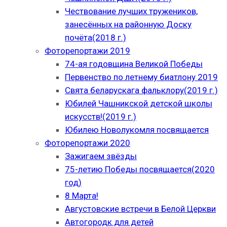
Чествование лучших тружеников,
занесённых на районную Доску
почёта(2018 г.)
Фоторепортажи 2019
74-ая годовщина Великой Победы
Первенство по летнему биатлону 2019
Свята беларускага фальклору(2019 г.)
Юбилей Чашникской детской школы
искусств!(2019 г.)
Юбилею Новолукомля посвящается
Фоторепортажи 2020
Зажигаем звёзды
75-летию Победы посвящается(2020
год)
8 Марта!
Августовские встречи в Белой Церкви
Автогородк для детей