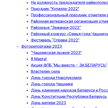
На должность председателя райисполк
Праздник “Купалле-2022”
Профессиональный праздник отметили р
Районная ветеранская организация отме
Районные “Зажинки-2022”
Районный конкурс «Семья года Чашнич
Фестиваль “Справа-2022”
Фоторепортажи 2023
“Чашникская лыжня-2023”
8 Марта!
Акция ФПБ “Мы вместе – ЗА БЕЛАРУСЬ”
Властелин села
День города Новолукомля
День города Чашники
День единения народов Беларуси и Рос
День Конституции Республики Беларусь
День матери-2023