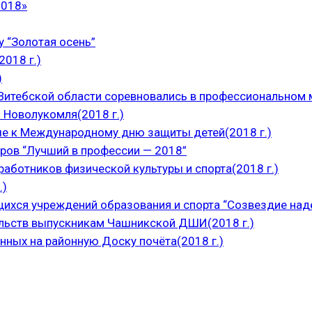
2018»
 “Золотая осень”
018 г.)
)
итебской области соревновались в профессиональном м
 Новолукомля(2018 г.)
е к Международному дню защиты детей(2018 г.)
ров “Лучший в профессии — 2018”
аботников физической культуры и спорта(2018 г.)
.)
щихся учреждений образования и спорта “Созвездие над
ельств выпускникам Чашникской ДШИ(2018 г.)
нных на районную Доску почёта(2018 г.)