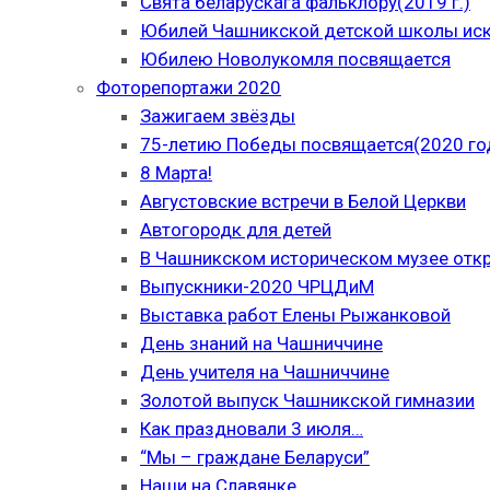
Свята беларускага фальклору(2019 г.)
Юбилей Чашникской детской школы иску
Юбилею Новолукомля посвящается
Фоторепортажи 2020
Зажигаем звёзды
75-летию Победы посвящается(2020 го
8 Марта!
Августовские встречи в Белой Церкви
Автогородк для детей
В Чашникском историческом музее отк
Выпускники-2020 ЧРЦДиМ
Выставка работ Елены Рыжанковой
День знаний на Чашниччине
День учителя на Чашниччине
Золотой выпуск Чашникской гимназии
Как праздновали 3 июля…
“Мы – граждане Беларуси”
Наши на Славянке