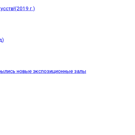
сств!(2019 г.)
д)
рылись новые экспозиционные залы