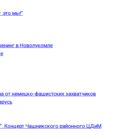
 это мы!”
ренинг в Новолукомле
ле
а от немецко-фашистских захватчиков
арусь
”. Концерт Чашникского районного ЦДиМ