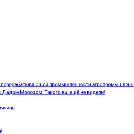
 и перерабатывающей промышленности агропромышленн
с Дедом Морозом. Такого вы ещё не видели!
иччине
!