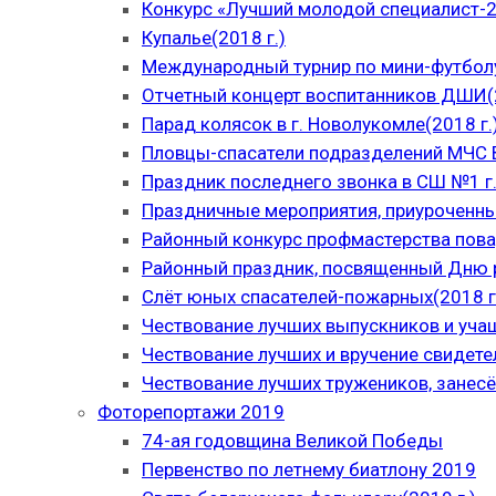
Конкурс «Лучший молодой специалист-
Купалье(2018 г.)
Международный турнир по мини-футболу
Отчетный концерт воспитанников ДШИ(2
Парад колясок в г. Новолукомле(2018 г.
Пловцы-спасатели подразделений МЧС В
Праздник последнего звонка в СШ №1 г.
Праздничные мероприятия, приуроченны
Районный конкурс профмастерства пова
Районный праздник, посвященный Дню р
Слёт юных спасателей-пожарных(2018 г
Чествование лучших выпускников и уча
Чествование лучших и вручение свидет
Чествование лучших тружеников, занесё
Фоторепортажи 2019
74-ая годовщина Великой Победы
Первенство по летнему биатлону 2019