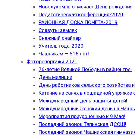
Новолукомль отмечает День рождения
Педагогическая конференция-2020
РАЙОННАЯ ДОСКА ПОЧЁТА-2019
Славуты зямляк
Снежный снайпер
Учитель года-2020
Чашникам — 516 лет!
Фоторепортажи 2021
76-летие Великой Победы в райцентре!
День милиции
День работников сельского хозяйства
Катание на санях в лошадиной упряжке 
Международный день защиты детей!
Международный женский день на Чашн
Мероприятия приуроченные к 9 Мая!
Последний звонок Тяпинская ДССШ!
Последний звонок Чашникская гимназия