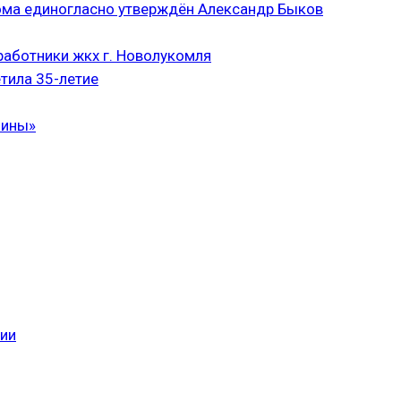
ома единогласно утверждён Александр Быков
аботники жкх г. Новолукомля
тила 35-летие
чины»
сии