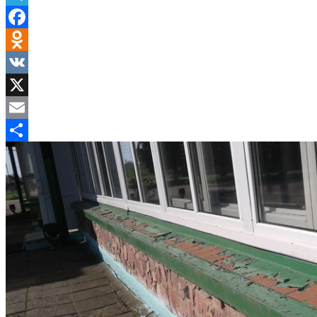
Telegram
Facebook
Odnoklassniki
VK
X
Email
Отправить