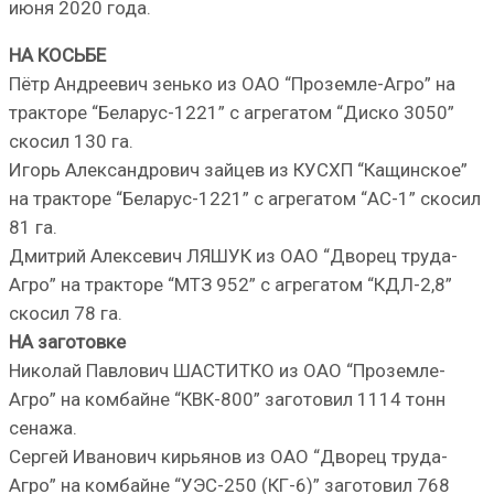
июня 2020 года.
НА КОСЬБЕ
Пётр Андреевич зенько из ОАО “Проземле-Агро” на
тракторе “Беларус-1221” с агрегатом “Диско 3050”
скосил 130 га.
Игорь Александрович зайцев из КУСХП “Кащинское”
на тракторе “Беларус-1221” с агрегатом “АС-1” скосил
81 га.
Дмитрий Алексевич ЛЯШУК из ОАО “Дворец труда-
Агро” на тракторе “МТЗ 952” с агрегатом “КДЛ-2,8”
скосил 78 га.
НА заготовке
Николай Павлович ШАСТИТКО из ОАО “Проземле-
Агро” на комбайне “КВК-800” заготовил 1114 тонн
сенажа.
Сергей Иванович кирьянов из ОАО “Дворец труда-
Агро” на комбайне “УЭС-250 (КГ-6)” заготовил 768