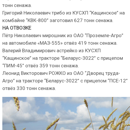
тонн сенажа.
Григорий Николаевич трибо из КУСХП “Кащинское” на
комбайне “КВК-800” заготовил 627 тонн сенажа.
НА ОТВОЗКЕ
Пётр Николаевич мирошник из ОАО “Проземле-Агро”
на автомобиле «МАЗ-555» отвёз 419 тонн сенажа.
Валерий Владимирович астрейко из КУСХП
“Кащинское” на тракторе “Беларус-3022” с прицепом
“ПИМ-45” отвёз 359 тонн сенажа.
Леонид Викторович РОЖКО из ОАО “Дворец труда-
Агро” на тракторе “Беларус-3022” с прицепом “ПСЕ-12”
отвёз 330 тонн сенажа.