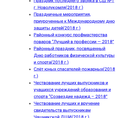
Праздник последнего звонка в СШ №1
г. Новолукомля(2018 г.)
Праздничные мероприятия,
приуроченные к Международному дню
защиты детей(2018 г.)
Районный конкурс профмастерства
поваров “Лучший в профессии — 2018”
Районный праздник, посвященный
Дню работников физической культуры
и спорта(2018 г.)
Слёт юных спасателей-пожарных(2018
г.)
Чествование лучших выпускников и
учащихся учреждений образования и
спорта “Созвездие надежд – 2018”
Чествование лучших и вручение
свидетельств выпускникам
Чашникской ДШИ(2018 г.)