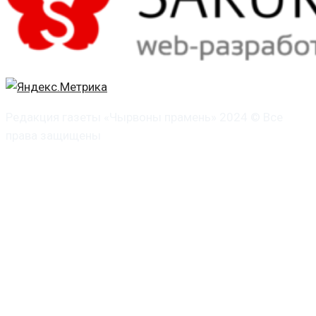
Редакция газеты «Чырвоны прамень» 2024 © Все
права защищены