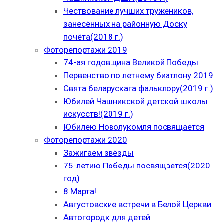
Чествование лучших тружеников,
занесённых на районную Доску
почёта(2018 г.)
Фоторепортажи 2019
74-ая годовщина Великой Победы
Первенство по летнему биатлону 2019
Свята беларускага фальклору(2019 г.)
Юбилей Чашникской детской школы
искусств!(2019 г.)
Юбилею Новолукомля посвящается
Фоторепортажи 2020
Зажигаем звёзды
75-летию Победы посвящается(2020
год)
8 Марта!
Августовские встречи в Белой Церкви
Автогородк для детей