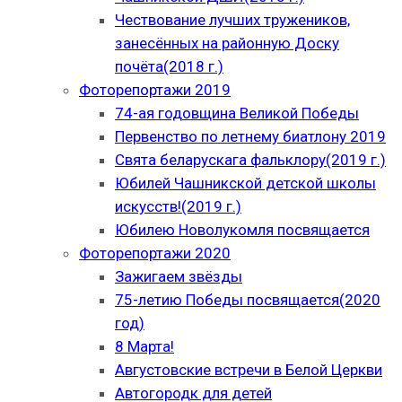
Чествование лучших тружеников,
занесённых на районную Доску
почёта(2018 г.)
Фоторепортажи 2019
74-ая годовщина Великой Победы
Первенство по летнему биатлону 2019
Свята беларускага фальклору(2019 г.)
Юбилей Чашникской детской школы
искусств!(2019 г.)
Юбилею Новолукомля посвящается
Фоторепортажи 2020
Зажигаем звёзды
75-летию Победы посвящается(2020
год)
8 Марта!
Августовские встречи в Белой Церкви
Автогородк для детей