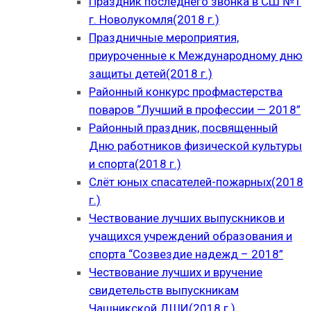
Праздник последнего звонка в СШ №1
г. Новолукомля(2018 г.)
Праздничные мероприятия,
приуроченные к Международному дню
защиты детей(2018 г.)
Районный конкурс профмастерства
поваров “Лучший в профессии — 2018”
Районный праздник, посвященный
Дню работников физической культуры
и спорта(2018 г.)
Слёт юных спасателей-пожарных(2018
г.)
Чествование лучших выпускников и
учащихся учреждений образования и
спорта “Созвездие надежд – 2018”
Чествование лучших и вручение
свидетельств выпускникам
Чашникской ДШИ(2018 г.)