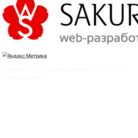
Редакция газеты «Чырвоны прамень» 2024 © Все
права защищены