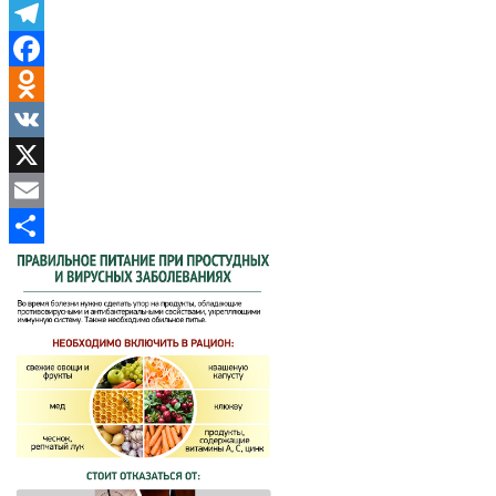
Telegram
Facebook
Odnoklassniki
VK
X
Email
Отправить