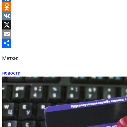
Facebook
Odnoklassniki
VK
X
Email
Отправить
Метки:
новости