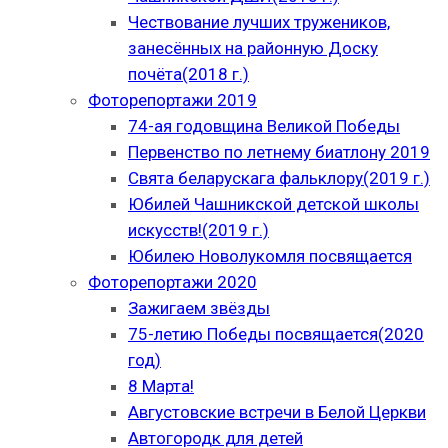
Чествование лучших тружеников,
занесённых на районную Доску
почёта(2018 г.)
Фоторепортажи 2019
74-ая годовщина Великой Победы
Первенство по летнему биатлону 2019
Свята беларускага фальклору(2019 г.)
Юбилей Чашникской детской школы
искусств!(2019 г.)
Юбилею Новолукомля посвящается
Фоторепортажи 2020
Зажигаем звёзды
75-летию Победы посвящается(2020
год)
8 Марта!
Августовские встречи в Белой Церкви
Автогородк для детей