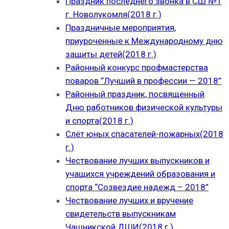
Праздник последнего звонка в СШ №1
г. Новолукомля(2018 г.)
Праздничные мероприятия,
приуроченные к Международному дню
защиты детей(2018 г.)
Районный конкурс профмастерства
поваров “Лучший в профессии — 2018”
Районный праздник, посвященный
Дню работников физической культуры
и спорта(2018 г.)
Слёт юных спасателей-пожарных(2018
г.)
Чествование лучших выпускников и
учащихся учреждений образования и
спорта “Созвездие надежд – 2018”
Чествование лучших и вручение
свидетельств выпускникам
Чашникской ДШИ(2018 г.)